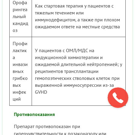
Орофа
Как стартовая терапия у пациентов с
рингеа
тяжелым течением или
льный
иммунодефицитом, а также при плохом
кандид
ожидаемом ответе на местные средства
оз
Профи
лактик
У пациентов с ОМЛ/МДС на
а
индукционной химиотерапии и
инвази
ожидаемой длительной нейтропенией; у
вных
реципиентов трансплантации
грибко
гемопоэтических стволовых клеток при
вых
выраженной иммуносупрессии из-за
инфек
GVHD
ций
Противопоказания
Препарат противопоказан при
гиперчувствительности к позаконазолу или