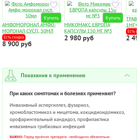
Купить
Купить
ТРАВ
АМФОМОРОНАЛ АМФО-
МИКОМАКС ЕВРОПА
1МГ+
МОРОНАЛ СУСП, 50МЛ
КАПСУЛЫ 150 МГ №3
Есть с
2 980 руб
2 4
Есть скидка
8 900 руб
Показания к применению
›
При каких симптомах и болезнях применяют?
Инвазивный аспергиллез, фузариоз,
хромобластомикоз и мицетома, кокцидиоидомикоз,
орофарингеальный кандидоз, профилактика
инвазивных грибковых инфекций
ВАЖНО:
Перед приёмом препарата - необходимо обязательно