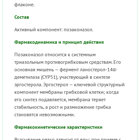
флаконе.
Состав
Активный компонент: позаконазол.
Фармакодинамика и принцип действия
Позаконазол относится к системным
триазольным противогрибковым средствам. Его
основная мишень — фермент ланостерол-14α-
деметилаза (CYP51), участвующий в синтезе
эргостерола. Эргостерол — ключевой структурный
компонент мембраны грибковой клетки; когда
его синтез подавляется, мембрана теряет
стабильность, а рост и размножение грибка
становятся невозможными.
Фармакокинетические характеристики
Всасывание резко зависит от еды: при приеме с