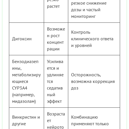
резкое снижение
растет
дозы и частый
мониторинг
Возможе
Контроль
н рост
Дигоксин
клинического ответа
концент
и уровней
рации
Бензодиазеп
Усилива
ины,
ется и
метаболизиру
удлиняе
Осторожность,
ющиеся
тся
возможна коррекция
CYP3A4
седатив
доз
(например,
ный
мидазолам)
эффект
Возраста
Винкристин и
Комбинацию
ет
другие
применяют только
нейрото