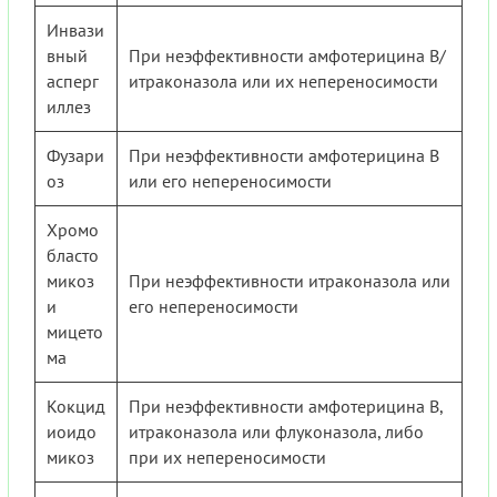
Инвази
вный
При неэффективности амфотерицина B/
асперг
итраконазола или их непереносимости
иллез
Фузари
При неэффективности амфотерицина B
оз
или его непереносимости
Хромо
бласто
микоз
При неэффективности итраконазола или
и
его непереносимости
мицето
ма
Кокцид
При неэффективности амфотерицина B,
иоидо
итраконазола или флуконазола, либо
микоз
при их непереносимости