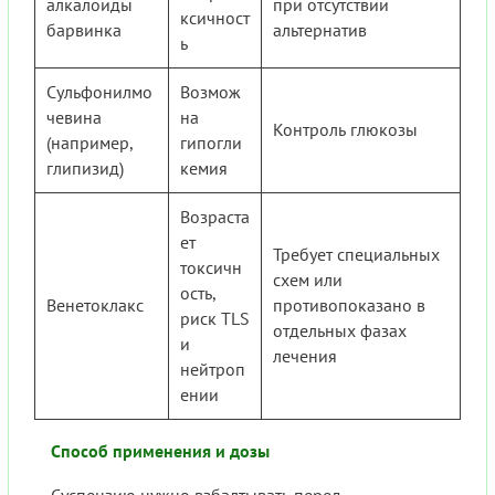
алкалоиды
при отсутствии
ксичност
барвинка
альтернатив
ь
Сульфонилмо
Возмож
чевина
на
Контроль глюкозы
(например,
гипогли
глипизид)
кемия
Возраста
ет
Требует специальных
токсичн
схем или
ость,
Венетоклакс
противопоказано в
риск TLS
отдельных фазах
и
лечения
нейтроп
ении
Способ применения и дозы
Суспензию нужно взбалтывать перед