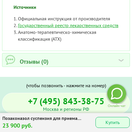
Источники
Официальная инструкция от производителя
Государственный реестр лекарственных средств
Анатомо-терапевтическо-химическая
классификация (ATX)
Отзывы (0)
›
(чтобы позвонить - нажмите на номер)
+7 (495) 843-38-75
Москва и регионы РФ
Позаконазол суспензия для приема
Купить
Заказать обратный звонок
внутрь (аналог Ноксафил) :: Picasa 40 мг/
23 900 руб.
мл фл. 105 мл