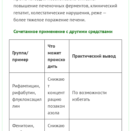
повышение печеночных ферментов, клинический
гепатит, холестатические нарушения, реже —
более тяжелое поражение печени.
Сочетанное применение с другими средствами
Что
Группа/
может
Практический вывод
пример
происхо
дить
Снижаю
Рифампицин,
т
рифабутин,
концент
По возможности
флуклоксацил
рацию
избегать
лин
позакон
азола
Фенитоин,
Снижаю