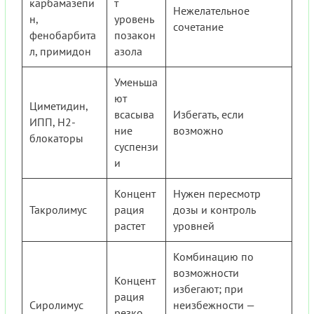
карбамазепи
т
Нежелательное
н,
уровень
сочетание
фенобарбита
позакон
л, примидон
азола
Уменьша
ют
Циметидин,
всасыва
Избегать, если
ИПП, H2-
ние
возможно
блокаторы
суспензи
и
Концент
Нужен пересмотр
Такролимус
рация
дозы и контроль
растет
уровней
Комбинацию по
возможности
Концент
избегают; при
рация
Сиролимус
неизбежности —
резко