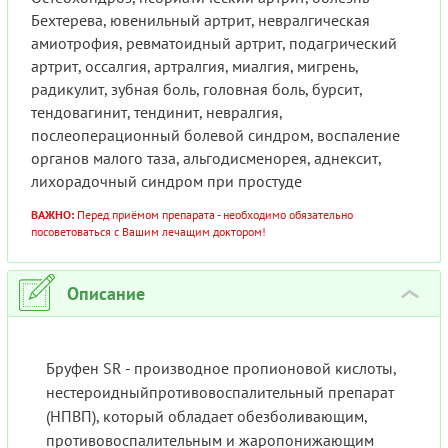
Бехтерева, ювенильный артрит, невралгическая
амиотрофия, ревматоидный артрит, подагрический
артрит, оссалгия, артралгия, миалгия, мигрень,
радикулит, зубная боль, головная боль, бурсит,
тендовагинит, тендинит, невралгия,
послеоперационный болевой синдром, воспаление
органов малого таза, альгодисменорея, аднексит,
лихорадочный синдром при простуде
ВАЖНО:
Перед приёмом препарата - необходимо обязательно
посоветоваться с Вашим лечащим доктором!
Описание
›
Бруфен SR - производное пропионовой кислоты,
нестероидныйпротивовоспалительный препарат
(НПВП), который обладает обезболивающим,
противовоспалительным и жаропонижающим