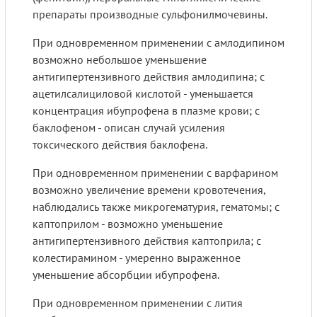
препараты производные сульфонилмочевины.
При одновременном применении с амлодипином
возможно небольшое уменьшение
антигипертензивного действия амлодипина; с
ацетилсалициловой кислотой - уменьшается
концентрация ибупрофена в плазме крови; с
баклофеном - описан случай усиления
токсического действия баклофена.
При одновременном применении с варфарином
возможно увеличение времени кровотечения,
наблюдались также микрогематурия, гематомы; с
каптоприлом - возможно уменьшение
антигипертензивного действия каптоприла; с
колестирамином - умеренно выраженное
уменьшение абсорбции ибупрофена.
При одновременном применении с лития