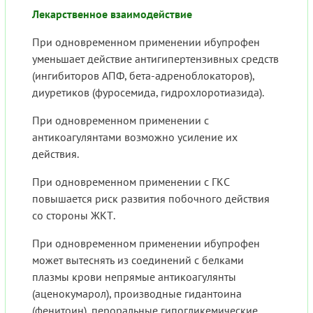
Лекарственное взаимодействие
При одновременном применении ибупрофен
уменьшает действие антигипертензивных средств
(ингибиторов АПФ, бета-адреноблокаторов),
диуретиков (фуросемида, гидрохлоротиазида).
При одновременном применении с
антикоагулянтами возможно усиление их
действия.
При одновременном применении с ГКС
повышается риск развития побочного действия
со стороны ЖКТ.
При одновременном применении ибупрофен
может вытеснять из соединений с белками
плазмы крови непрямые антикоагулянты
(аценокумарол), производные гидантоина
(фенитоин), пероральные гипогликемические