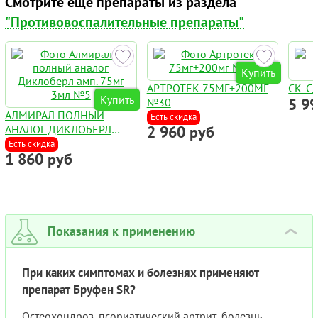
Смотрите еще препараты из раздела
"Противовоспалительные препараты"
Купить
АРТРОТЕК 75МГ+200МГ
СК-СД
Купить
5 9
№30
АЛМИРАЛ ПОЛНЫЙ
Есть скидка
АНАЛОГ ДИКЛОБЕРЛ
2 960 руб
АМП. 75МГ 3МЛ №5
Есть скидка
1 860 руб
Показания к применению
›
При каких симптомах и болезнях применяют
препарат Бруфен SR?
Остеохондроз, псориатический артрит, болезнь