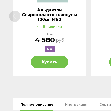
Альдактон
Cпиронолактон капсулы
100мг №50
В наличии
Цена
4 580
руб
4%
Купить
Полное описание
Инструкция
Серт