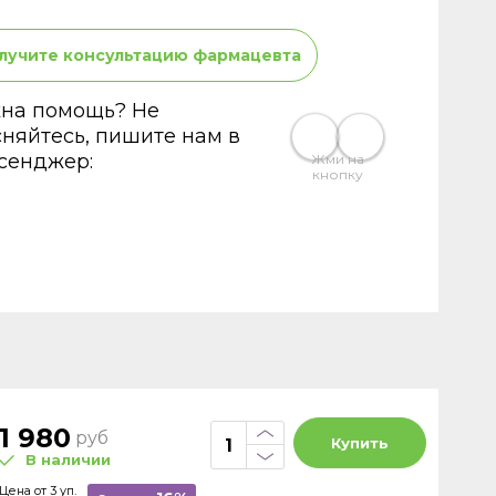
лучите консультацию фармацевта
на помощь? Не
сняйтесь, пишите нам в
сенджер:
Жми на
кнопку
1 980
руб
Купить
В наличии
Цена от 3 уп.