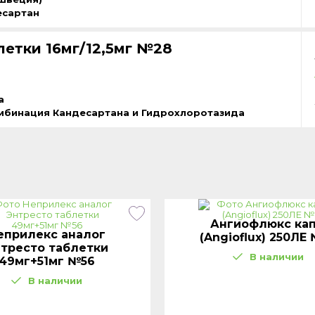
есартан
летки 16мг/12,5мг №28
a
мбинация Кандесартана и Гидрохлоротазида
Ангиофлюкс кап
еприлекс аналог
(Angioflux) 250ЛЕ
тресто таблетки
В наличии
49мг+51мг №56
В наличии