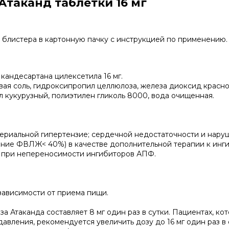
таканд таблетки 16 мг
2 блистера в картонную пачку с инструкцией по применению.
кандесартана цилексетила 16 мг.
вая соль, гидроксипропил целлюлоза, железа диоксид крас
ал кукурузный, полиэтилен гликоль 8000, вода очищенная.
териальной гипертензие; сердечной недостаточности и нар
ение ФВЛЖ< 40%) в качестве дополнительной терапии к инг
 при непереносимости ингибиторов АПФ.
 зависимости от приема пищи.
Атаканда составляет 8 мг один раз в сутки. Пациентах, ко
вления, рекомендуется увеличить дозу до 16 мг один раз в 