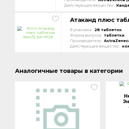
Действующее вещество:
Канд
Атаканд плюс таб
В упаковке:
28 таблеток
Форма выпуска:
таблетки
Производитель:
AstraZenec
Действующее вещество:
ко
Аналогичные товары в категории
Н
Эн