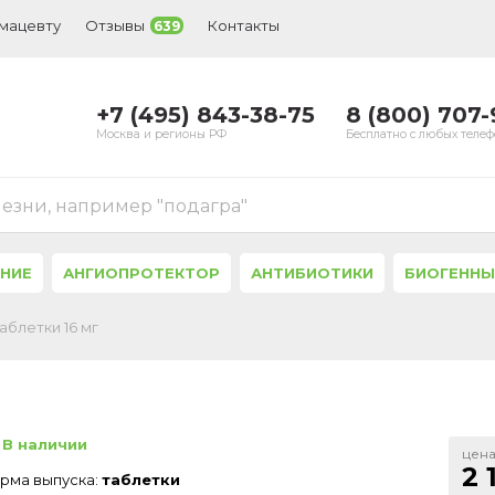
рмацевту
Отзывы
Контакты
639
+7 (495) 843-38-75
8 (800) 707
Москва и регионы РФ
Бесплатно с любых теле
лезни, например "подагра"
ЕНИЕ
АНГИОПРОТЕКТОР
АНТИБИОТИКИ
БИОГЕННЫ
аблетки 16 мг
В наличии
цена
2 
рма выпуска:
таблетки