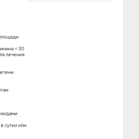
 площади
инина < 30
ала лечения
тепени
нтам
озидами.
в сутки или