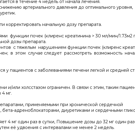
ется в течение 4 недель от начала лечения.
 снижению артериального давления до оптимального уровня,
уретик.
ти корректировать начальную дозу препарата.
ми функции почек (клиренс креатинина > 30 мл/мин/1.73м2
ьной дозы препарата.
ентов с тяжелым нарушением функции почек (клиренс креат
ничен; в этом случае следует рассмотреть возможность нач
ся у пациентов с заболеваниями печени легкой и средней с
и и/или холсстазом ограничен. В связи с этим, таким пацие
 4 мг.
препаратами, применяемыми при хронической сердечной
, бета-адреноблокаторами, диуретиками и сердечными глик
т 4 мг один раз в сутки, Повышение дозы до 32 мг один раз 
тем её удвоения с интервалами не менее 2 недель.