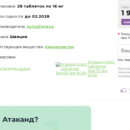
упаковке:
28 таблеток по 16 мг
при 
1 
ок годности:
до 02.2028
ск
оизводитель:
AstraZeneca
Точну
рана:
Швеция
при 
йствующее вещество:
Кандесартан
зировки:
Мы пер
Атаканд плюс
таблетки
Атаканд
Бронир
16мг/12,5мг
перезв
№28
подтве
 Атаканд?