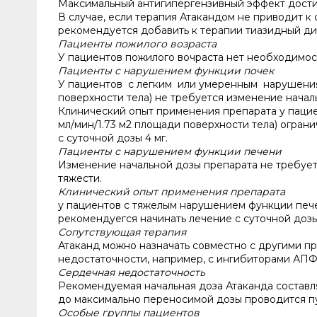
Максимальный антигипергензивный эффект достига
В случае, если терапия Атакандом не приводит к
рекомендуется добавить к терапии тиазидный ди
Пациенты пожилого возраста
У пациентов пожилого вочраста нет необходимос
Пациенты с нарушением функции почек
У пациентов с легким или умеренным нарушения
поверхности тела) не требуется изменение начал
Клинический опыт применения препарата у паци
мл/мин/1.73 м2 площади поверхности тела) огра
с суточной дозы 4 мг.
Пациенты с нарушением функции печени
Изменение начальной дозы препарата не требует
тяжести.
Клинический опыт применения препарата
у пациентов с тяжелым нарушением функции печен
рекомендуегся начинать лечение с суточной дозы
Сопутствующая терапия
Атаканд можно назначать совместно с другими 
недостаточности, например, с ингибиторами АПФ
Сердечная недостаточность
Рекомендуемая начальная доза Атаканда составляе
до максимально переносимой дозы проводится пу
Особые группы пациентов