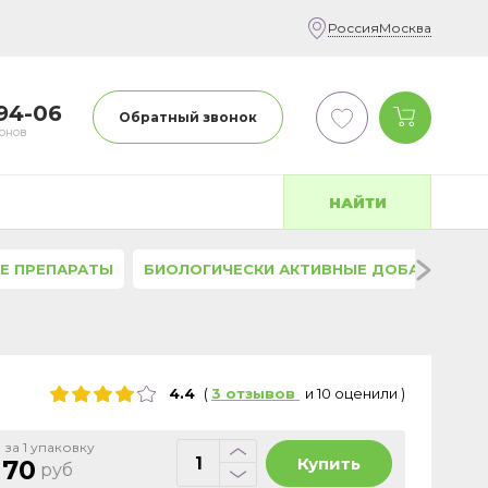
Россия
Москва
-94-06
Обратный звонок
фонов
НАЙТИ
Е ПРЕПАРАТЫ
БИОЛОГИЧЕСКИ АКТИВНЫЕ ДОБАВКИ
4.4
(
3
отзывов
и
10
оценили
)
 за 1 упаковку
Купить
170
руб