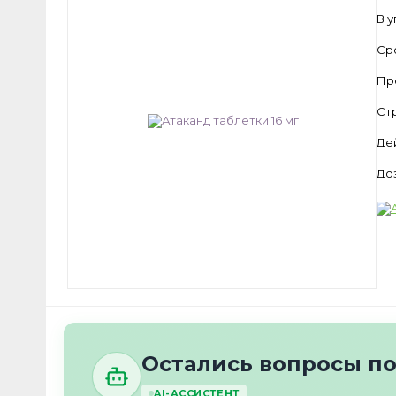
В 
Ср
Пр
Ст
Де
До
Остались вопросы по
AI-АССИСТЕНТ