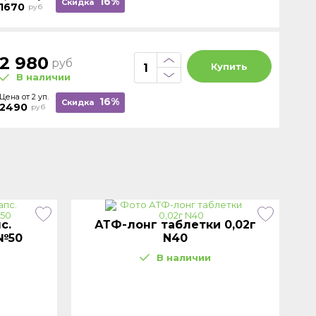
16%
Скидка
1670
руб
2 980
руб
Купить
В наличии
Цена от 2 уп.
16%
Скидка
2490
руб
с.
АТФ-лонг таблетки 0,02г
 №50
N40
В наличии