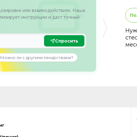
дозировке или взаимодействиях. Наша
По
изирует инструкции и даст точный
Нуж
сте
Спросить
мес
Можно ли с другими лекарствами?
мг
(Швеция)