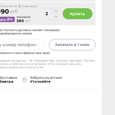
покупке от
2
упаковок
990
руб
Купить
экономия
8%
идка
360
руб
ю стоимость доставки назовет менеджер
подтверждении заказа
Заказать в 1 клик
езвоним и сами оформим ваш заказ
ование лекарства - НЕ обязывает Вас покупать препарат. Мы вам
оним, и ответим на все вопросы. И Вы сможете решить -
рдить заявку или отменить ее
Доставим:
Забрать из аптеки:
Завтра
Уточняйте