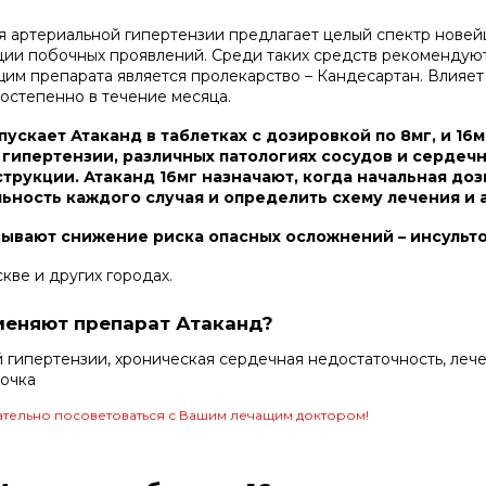
я артериальной гипертензии предлагает целый спектр нове
ии побочных проявлений. Среди таких средств рекомендуют
им препарата является пролекарство – Кандесартан. Влияет
остепенно в течение месяца.
скает Атаканд в таблетках с дозировкой по 8мг, и 16
гипертензии, различных патологиях сосудов и сердеч
рукции. Атаканд 16мг назначают, когда начальная дози
ьность каждого случая и определить схему лечения и 
ывают снижение риска опасных осложнений – инсультов
кве и других городах.
меняют препарат Атаканд?
й гипертензии, хроническая сердечная недостаточность, леч
очка
тельно посоветоваться с Вашим лечащим доктором!