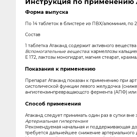
Инструкция по применению А
Форма выпуска
По 14 таблеток в блистере из ПВХ/алюминия, по 
Состав
1 таблетка Атаканд содержит активного вещества 
Вспомогательные вещества:
кармеллозы кальцие
Е 172, лактозы моногидрат, магния стеарат, крахм
Показания к применению
Препарат Атаканд показан к применению при ар
систолической функции левого желудочка (сниж
ангиотензинпревращающсго фермента (АПФ) или
Способ применения
Атаканд следует принимать один раз в сутки вне
Артериальная гипертензия
Рекомендуемая начальная и поддерживающая доза 
требуется дальнейшее снижение артериального да