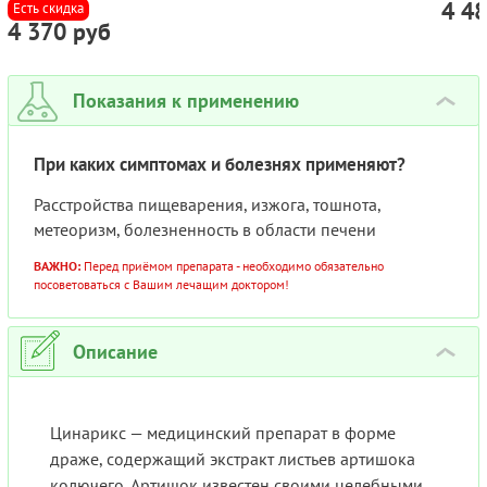
4 4
ГЕРМАНИЯ 150МЛ
НАЗВ
Есть скидка
4 370 руб
TOTAL
Показания к применению
›
При каких симптомах и болезнях применяют?
Расстройства пищеварения, изжога, тошнота,
метеоризм, болезненность в области печени
ВАЖНО:
Перед приёмом препарата - необходимо обязательно
посоветоваться с Вашим лечащим доктором!
Описание
›
Цинарикс — медицинский препарат в форме
драже, содержащий экстракт листьев артишока
колючего. Артишок известен своими целебными