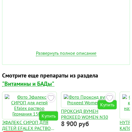
Развернуть полное описание
Смотрите еще препараты из раздела
"Витамины и БАДы"
Купить
ПРОКСИД ВУМЕН
Купить
PROXEED WOMEN N30
ЭФАЛЕКС СИРОП ДЛЯ
НУТР
8 900 руб
ДЕТЕЙ EFALEX РАСТВОР
КАПС