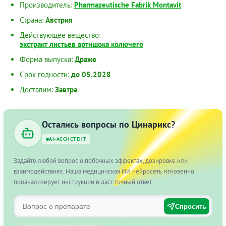
Производитель:
Pharmazeutische Fabrik Montavit
Страна:
Австрия
Действующее вещество:
экстракт листьев артишока колючего
Форма выпуска:
Драже
Срок годности:
до 05.2028
Доставим:
Завтра
Остались вопросы по Цинарикс?
AI-АССИСТЕНТ
Задайте любой вопрос о побочных эффектах, дозировке или
взаимодействиях. Наша медицинская ИИ нейросеть мгновенно
проанализирует инструкции и даст точный ответ.
Спросить