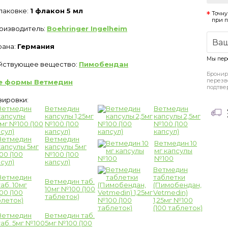
упаковке:
1 флакон 5 мл
Точну
при 
оизводитель:
Boehringer Ingelheim
рана:
Германия
Мы пер
йствующее вещество:
Пимобендан
Бронир
перезв
е формы Ветмедин
подтве
зировки:
Ветмедин
Ветмедин
капсулы 1,25мг
капсулы 2,5мг
№100 (100
№100 (100
капсул)
капсул)
Ветмедин
Ветмедин 10
капсулы 5мг
мг капсулы
№100 (100
№100
капсул)
Ветмедин
таблетки
Ветмедин таб.
(Пимобендан,
10мг №100 (100
Vetmedin)
таблеток)
1,25мг №100
(100 таблеток)
Ветмедин таб.
5мг №100 (100