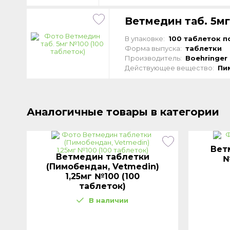
Ветмедин таб. 5мг
В упаковке:
100 таблеток по
Форма выпуска:
таблетки
Производитель:
Boehringer 
Действующее вещество:
Пи
Аналогичные товары в категории
Вет
Ветмедин таблетки
№
(Пимобендан, Vetmedin)
1,25мг №100 (100
таблеток)
В наличии