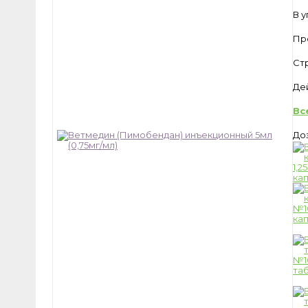
В 
Пр
Ст
Де
Вс
До