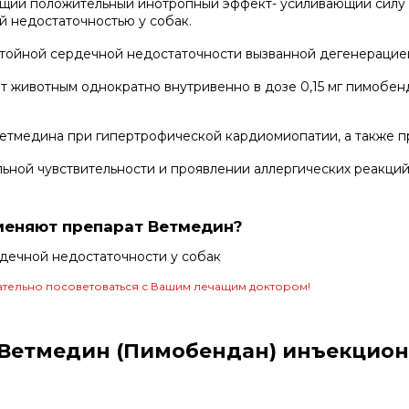
щий положительный инотропный эффект- усиливающий силу 
й недостаточностью у собак.
стойной сердечной недостаточности вызванной дегенерацие
ивотным однократно внутривенно в дозе 0,15 мг пимобендана 
тмедина при гипертрофической кардиомиопатии, а также пр
ной чувствительности и проявлении аллергических реакций
меняют препарат Ветмедин?
рдечной недостаточности у собак
тельно посоветоваться с Вашим лечащим доктором!
Ветмедин (Пимобендан) инъекционн