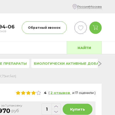
Россия
Москва
-94-06
Обратный звонок
фонов
НАЙТИ
Е ПРЕПАРАТЫ
БИОЛОГИЧЕСКИ АКТИВНЫЕ ДОБАВКИ
,75мг/мл)
4
(
2
отзывов
и
17
оценили
)
 за 1 упаковку
Купить
970
руб