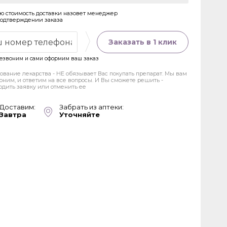
ю стоимость доставки назовет менеджер
подтверждении заказа
Заказать в 1 клик
езвоним и сами оформим ваш заказ
ование лекарства - НЕ обязывает Вас покупать препарат. Мы вам
оним, и ответим на все вопросы. И Вы сможете решить -
рдить заявку или отменить ее
Доставим:
Забрать из аптеки:
Завтра
Уточняйте