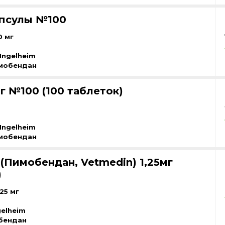
апсулы №100
0 мг
Ingelheim
мобендан
г №100 (100 таблеток)
Ingelheim
мобендан
(Пимобендан, Vetmedin) 1,25мг
)
25 мг
gelheim
бендан