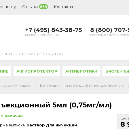
рмацевту
Отзывы
Контакты
639
+7 (495) 843-38-75
8 (800) 707
Москва и регионы РФ
Бесплатно с любых теле
лезни, например "подагра"
ЕНИЕ
АНГИОПРОТЕКТОР
АНТИБИОТИКИ
БИОГЕННЫ
 собак и кошек
Ветмедин (Пимобендан) инъекционный 5мл (0
ъекционный 5мл (0,75мг/мл)
В наличии
цена
8 
рма выпуска:
раствор для инъекций