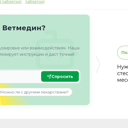
таблеток)
о Ветмедин?
дозировке или взаимодействиях. Наша
По
изирует инструкции и даст точный
Нуж
сте
Спросить
мес
Можно ли с другими лекарствами?