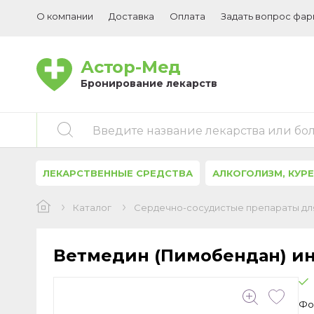
О компании
Доставка
Оплата
Задать вопрос фа
Астор-Мед
Бронирование лекарств
Введите название лекарства или бо
ЛЕКАРСТВЕННЫЕ СРЕДСТВА
АЛКОГОЛИЗМ, КУР
Каталог
Сердечно-сосудистые препараты для
Ветмедин (Пимобендан) ин
Фо