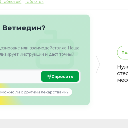
таблеток)
о Ветмедин?
дозировке или взаимодействиях. Наша
По
изирует инструкции и даст точный
Нуж
сте
Спросить
мес
Можно ли с другими лекарствами?