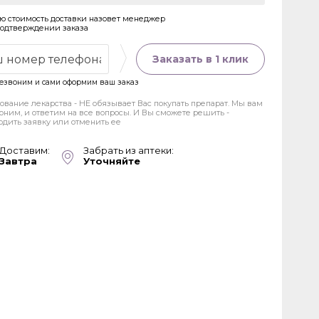
ю стоимость доставки назовет менеджер
подтверждении заказа
Заказать в 1 клик
езвоним и сами оформим ваш заказ
ование лекарства - НЕ обязывает Вас покупать препарат. Мы вам
оним, и ответим на все вопросы. И Вы сможете решить -
рдить заявку или отменить ее
Доставим:
Забрать из аптеки:
Завтра
Уточняйте