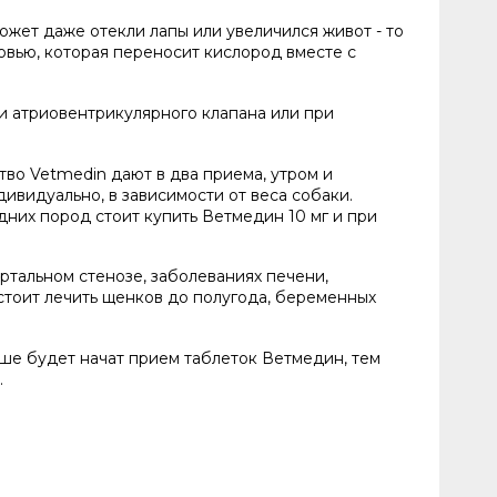
может даже отекли лапы или увеличился живот - то
овью, которая переносит кислород вместе с
и атриовентрикулярного клапана или при
во Vetmedin дают в два приема, утром и
ивидуально, в зависимости от веса собаки.
едних пород стоит купить Ветмедин 10 мг и при
тальном стенозе, заболеваниях печени,
стоит лечить щенков до полугода, беременных
ьше будет начат прием таблеток Ветмедин, тем
.