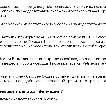
село бегает на прогулке, у нее появилась одышка и кашель, 
 Собакам при недостаточном снабжении органов и тканей кр
ина.
й сердечной недостаточности у собак из-за недостаточност
 натощак, примерно за 40-60 минут до приема пищи. Лекарст
авлять ровно 12 часов. Точная дозировка определяется инд
го вещества на 1 кг массы тела. Так что владельцам собак ср
летки Ветмедин при гипертрофической кардиомиопатии, аор
а веществ, пороках сердца. Также препаратом Vetmedin не 
мнить, что чем быстрее будет поставлен диагноз, и чем ран
аях может понадобиться пожизненный прием этого препарата
меняют препарат Ветмедин?
рдечной недостаточности у собак