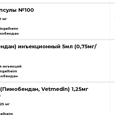
апсулы №100
0 мг
Ingelheim
мобендан
ндан) инъекционный 5мл (0,75мг/
я инъекций
Ingelheim
мобендан
(Пимобендан, Vetmedin) 1,25мг
)
25 мг
gelheim