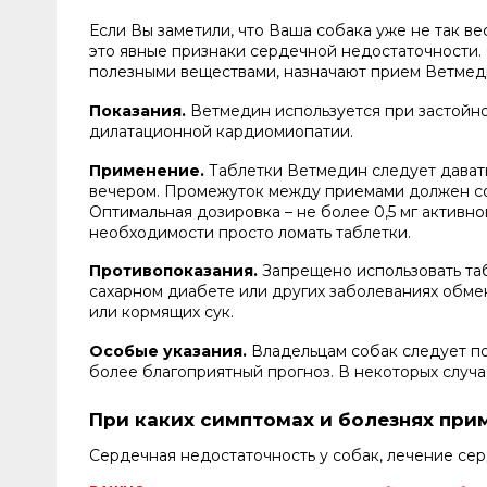
Если Вы заметили, что Ваша собака уже не так ве
это явные признаки сердечной недостаточности.
полезными веществами, назначают прием Ветмед
Показания.
Ветмедин используется при застойно
дилатационной кардиомиопатии.
Применение.
Таблетки Ветмедин следует давать
вечером. Промежуток между приемами должен сост
Оптимальная дозировка – не более 0,5 мг активно
необходимости просто ломать таблетки.
Противопоказания.
Запрещено использовать таб
сахарном диабете или других заболеваниях обмен
или кормящих сук.
Особые указания.
Владельцам собак следует по
более благоприятный прогноз. В некоторых случ
При каких симптомах и болезнях при
Сердечная недостаточность у собак, лечение се