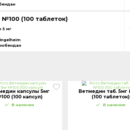
бендан
 №100 (100 таблеток)
 5 мг
Ingelheim
мобендан
медин капсулы 5мг
Ветмедин таб. 5мг
100 (100 капсул)
(100 таблеток)
В наличии
В наличии