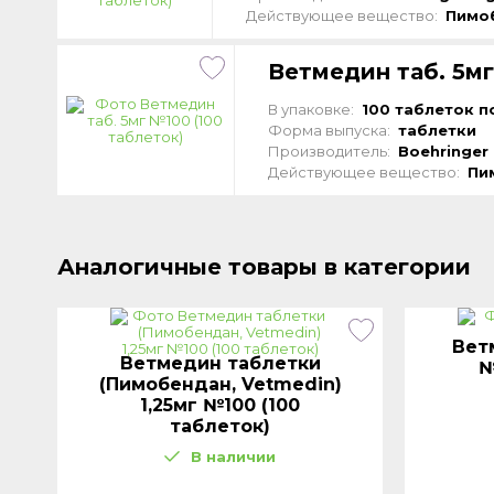
Действующее вещество:
Пимо
Ветмедин таб. 5мг
В упаковке:
100 таблеток по
Форма выпуска:
таблетки
Производитель:
Boehringer 
Действующее вещество:
Пи
Аналогичные товары в категории
Вет
Ветмедин таблетки
№
(Пимобендан, Vetmedin)
1,25мг №100 (100
таблеток)
В наличии