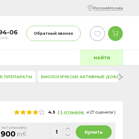
Россия
Москва
-94-06
Обратный звонок
фонов
НАЙТИ
Е ПРЕПАРАТЫ
БИОЛОГИЧЕСКИ АКТИВНЫЕ ДОБАВКИ
4.3
(
3
отзывов
и
27
оценили
)
 за 1 упаковку
Купить
 900
руб