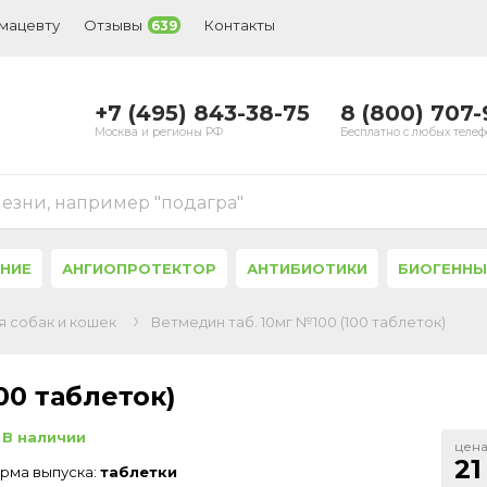
рмацевту
Отзывы
Контакты
639
+7 (495) 843-38-75
8 (800) 707
Москва и регионы РФ
Бесплатно с любых теле
лезни, например "подагра"
ЕНИЕ
АНГИОПРОТЕКТОР
АНТИБИОТИКИ
БИОГЕННЫ
 собак и кошек
Ветмедин таб. 10мг №100 (100 таблеток)
00 таблеток)
В наличии
цена
21
рма выпуска:
таблетки