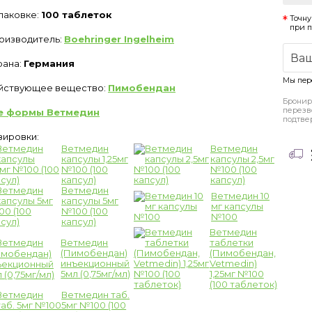
упаковке:
100 таблеток
Точну
при 
оизводитель:
Boehringer Ingelheim
рана:
Германия
Мы пер
йствующее вещество:
Пимобендан
Бронир
перезв
е формы Ветмедин
подтве
зировки:
Ветмедин
Ветмедин
капсулы 1,25мг
капсулы 2,5мг
№100 (100
№100 (100
капсул)
капсул)
Ветмедин
Ветмедин 10
капсулы 5мг
мг капсулы
№100 (100
№100
капсул)
Ветмедин
Ветмедин
таблетки
(Пимобендан)
(Пимобендан,
инъекционный
Vetmedin)
5мл (0,75мг/мл)
1,25мг №100
(100 таблеток)
Ветмедин таб.
5мг №100 (100