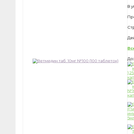
В 
Пр
Ст
Де
Вс
До