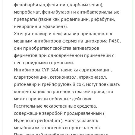
фенобарбитал, фенитоин, карбамазепин),
мепробамат, фенилбутазон и антибактериальные
препараты (такие как рифампицин, рифабутин,
невирапин и эфавиренз).
Хотя ритонавир и нелфинавир принадлежат к
мощным ингибиторов фермента цитохрома Р450,
они приобретают свойства активаторов
ферментов при одновременном применении с
нестероидными гормонами.
Ингибиторы CYP ЗА4, такие как эритромицин,
кларитромицин, кетоконазол, итраконазол,
ритонавир и грейпфрутовый сок, могут повышать
концентрацию эстрогенов в плазме крови, что
может привести побочные действия.
Растительные лекарственные средства,
содержащие зверобой продырявленный (
Hypericum perforatum ), могут усиливать
метаболизм эстрогенов и прогестагенов.
Повышенный метаболизм может привести к