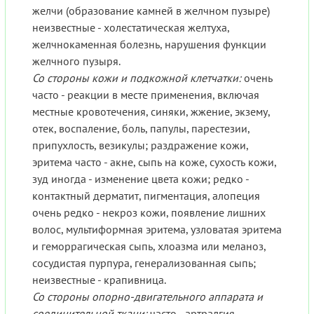
желчи (образование камней в желчном пузыре)
неизвестные - холестатическая желтуха,
желчнокаменная болезнь, нарушения функции
желчного пузыря.
Со стороны кожи и подкожной клетчатки:
очень
часто - реакции в месте применения, включая
местные кровотечения, синяки, жжение, экзему,
отек, воспаление, боль, папулы, парестезии,
припухлость, везикулы; раздражение кожи,
эритема часто - акне, сыпь на коже, сухость кожи,
зуд иногда - изменение цвета кожи; редко -
контактный дерматит, пигментация, алопеция
очень редко - некроз кожи, появление лишних
волос, мультиформная эритема, узловатая эритема
и геморрагическая сыпь, хлоазма или меланоз,
сосудистая пурпура, генерализованная сыпь;
неизвестные - крапивница.
Со стороны опорно-двигательного аппарата и
соединительной ткани:
часто - артралгия,