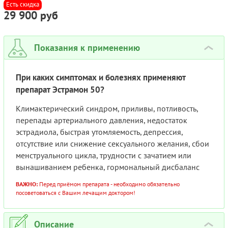
0,5МЛ №3 (3 АМПУЛЫ)
Есть скидка
29 900 руб
Показания к применению
›
При каких симптомах и болезнях применяют
препарат Эстрамон 50?
Климактерический синдром, приливы, потливость,
перепады артериального давления, недостаток
эстрадиола, быстрая утомляемость, депрессия,
отсутствие или снижение сексуального желания, сбои
менструального цикла, трудности с зачатием или
вынашиванием ребенка, гормональный дисбаланс
ВАЖНО:
Перед приёмом препарата - необходимо обязательно
посоветоваться с Вашим лечащим доктором!
Описание
›