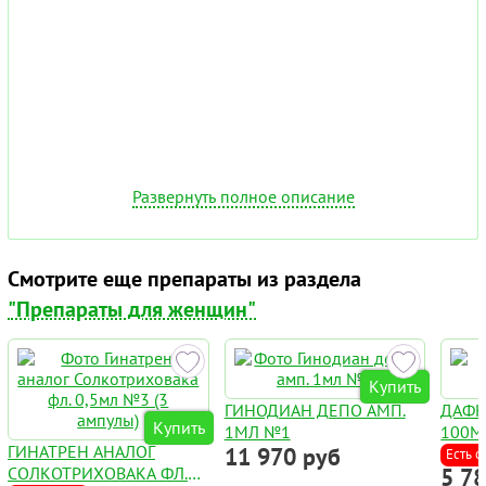
Развернуть полное описание
Смотрите еще препараты из раздела
"Препараты для женщин"
Купить
ГИНОДИАН ДЕПО АМП.
ДАФН
Купить
1МЛ №1
100М
ГИНАТРЕН АНАЛОГ
11 970 руб
Есть с
СОЛКОТРИХОВАКА ФЛ.
5 7