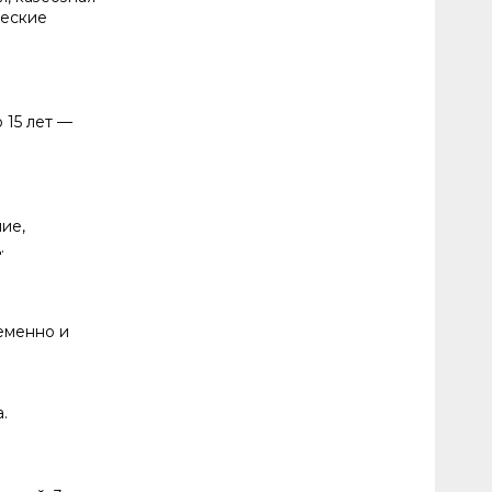
ческие
 15 лет —
ие,
.
еменно и
.