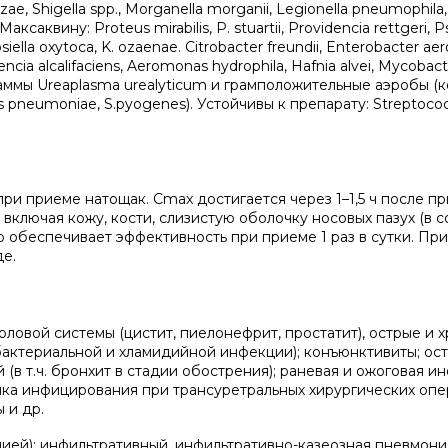
zae, Shigella spp., Morganella morganii, Legionella pneumophila
ксаквину: Proteus mirabilis, P. stuartii, Providencia rettgeri
bsiella oxytoca, K. ozaenae. Citrobacter freundii, Enterobacter ae
ncia alcalifaciens, Aeromonas hydrophila, Hafnia alvei, Mycobac
штаммы Ureaplasma urealyticum и грамположительные аэробы (
us pneumoniae, S.pyogenes). Устойчивы к препарату: Streptoco
ри приеме натощак. Cmax достигается через 1–1,5 ч после пр
включая кожу, кости, слизистую оболочку носовых пазух (в с
 обеспечивает эффективность при приеме 1 раз в сутки. Пр
е.
вой системы (цистит, пиелонефрит, простатит), острые и 
 бактериальной и хламидийной инфекции); конъюнктивиты; ос
в т.ч. бронхит в стадии обострения); раневая и ожоговая и
ика инфицирования при трансуретральных хирургических опе
 и др.
ией): инфильтративный, инфильтративно-казеозная пневмони