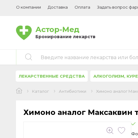
О компании
Доставка
Оплата
Задать вопрос фа
Астор-Мед
Бронирование лекарств
Введите название лекарства или бо
ЛЕКАРСТВЕННЫЕ СРЕДСТВА
АЛКОГОЛИЗМ, КУР
Каталог
Антибиотики
Химоно аналог Мак
Химоно аналог Максаквин 
Фо