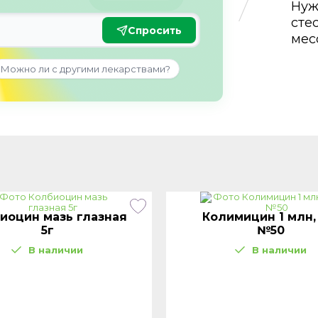
Нуж
сте
Спросить
мес
Можно ли с другими лекарствами?
иоцин мазь глазная
Колимицин 1 млн,
5г
№50
В наличии
В наличии