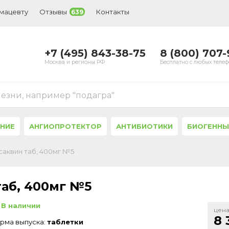
рмацевту
Отзывы
Контакты
639
+7 (495) 843-38-75
8 (800) 707
Москва и регионы РФ
Бесплатно с любых теле
лезни, например "подагра"
ЕНИЕ
АНГИОПРОТЕКТОР
АНТИБИОТИКИ
БИОГЕННЫ
саквин таб, 400мг №5
таб, 400мг №5
В наличии
цена
8 
рма выпуска:
таблетки