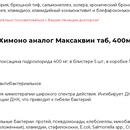
ерия, брюшной тиф, сальмонеллез, холера, хронический брон
рея, хламидиоз, хламидийный конъюнктивит и блефароконъюн
тельно посоветоваться с Вашим лечащим доктором!
Химоно аналог Максаквин таб, 400
оксацина гидрохлорида 400 мг; в блистере 5 шт., в коробке 1
антибактериальное.
ля химиотерапии широкого спектра действия. Ингибирует Д
кции ДНК, что приводит к гибели бактерий.
льные бактерии: протей, псевдомонады, клебсиеллы, микоб
оженные), хламидии, стафилококки, E.coli, Salmonella spp., Ci