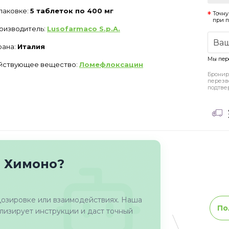
упаковке:
5 таблеток по 400 мг
Точну
при 
оизводитель:
Lusofarmaco S.p.A.
рана:
Италия
Мы пер
йствующее вещество:
Ломефлоксацин
Бронир
перезв
подтве
о Химоно?
дозировке или взаимодействиях. Наша
По
изирует инструкции и даст точный