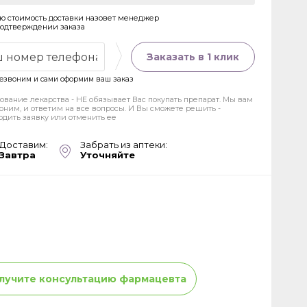
ю стоимость доставки назовет менеджер
подтверждении заказа
Заказать в 1 клик
езвоним и сами оформим ваш заказ
ование лекарства - НЕ обязывает Вас покупать препарат. Мы вам
оним, и ответим на все вопросы. И Вы сможете решить -
рдить заявку или отменить ее
Доставим:
Забрать из аптеки:
Завтра
Уточняйте
лучите консультацию фармацевта