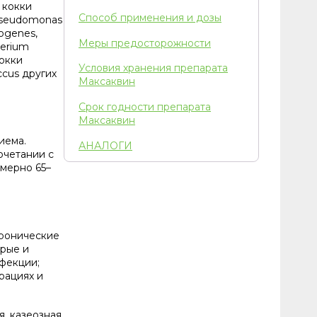
, кокки
Способ применения и дозы
, Pseudomonas
rogenes,
Меры предосторожности
terium
кокки
Условия хранения препарата
ccus других
Максаквин
Срок годности препарата
Максаквин
иема.
АНАЛОГИ
очетании с
имерно 65–
хронические
трые и
нфекции;
рациях и
я, казеозная