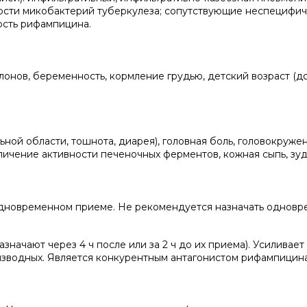
вости микобактерий туберкулеза; сопутствующие неспецифи
ость рифампицина.
лонов, беременность, кормление грудью, детский возраст (до
ной области, тошнота, диарея), головная боль, головокружен
ичение активности печеночных ферментов, кожная сыпь, зуд
дновременном приеме. Не рекомендуется назначать одновр
начают через 4 ч после или за 2 ч до их приема). Усиливает
изводных. Является конкурентным антагонистом рифампицина