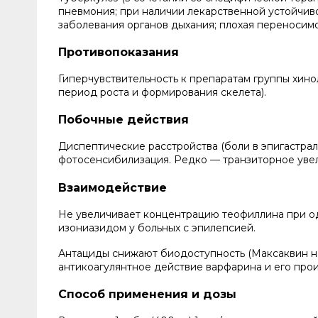
пневмония; при наличии лекарственной устойчи
заболевания органов дыхания; плохая переносим
Противопоказания
Гиперчувствительность к препаратам группы хино
период роста и формирования скелета).
Побочные действия
Диспептические расстройства (боли в эпигастраль
фотосенсибилизация. Редко — транзиторное увел
Взаимодействие
Не увеличивает концентрацию теофиллина при о
изониазидом у больных с эпилепсией.
Антациды снижают биодоступность (Максаквин наз
антикоагулянтное действие варфарина и его про
Способ применения и дозы