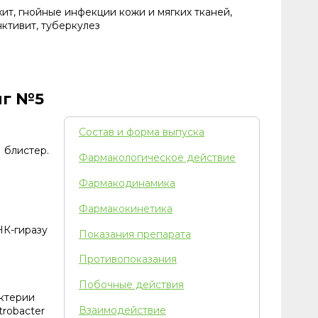
хит, гнойные инфекции кожи и мягких тканей,
ктивит, туберкулез
мг №5
Состав и форма выпуска
 блистер.
Фармакологическое действие
Фармакодинамика
Фармакокинетика
НК-гиразу
Показания препарата
Противопоказания
Побочные действия
актерии
Взаимодействие
trobacter