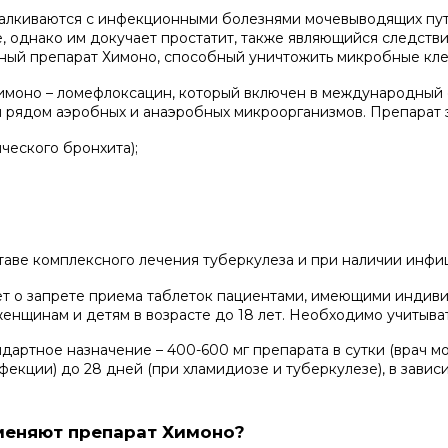
алкиваются с инфекционными болезнями мочевыводящих путей
е, однако им докучает простатит, также являющийся следст
ный препарат Химоно, способный уничтожить микробные кле
имоно – ломефлоксацин, который включен в международный
м рядом аэробных и анаэробных микроорганизмов. Препарат 
ческого бронхита);
аве комплексного лечения туберкулеза и при наличии инфицир
т о запрете приема таблеток пациентами, имеющими индив
нщинам и детям в возрасте до 18 лет. Необходимо учитыват
дартное назначение – 400-600 мг препарата в сутки (врач м
фекции) до 28 дней (при хламидиозе и туберкулезе), в завис
меняют препарат Химоно?