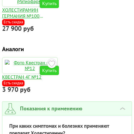
Купить
ХОЛЕСТИРАМИН
ГЕРМАНИЯ №100
(РАТИОФАРМ)
Есть скидка
27 900 руб
Аналоги
Купить
КВЕСТРАН 4Г №12
Есть скидка
3 970 руб
Показания к применению
›
При каких симптомах и болезнях применяют
препарат Холестирамин?