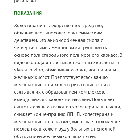
резина 4 г.
ПОКАЗАНИЯ
Холестирамин - лекарственное средство,
обладающее гипохолестеринемическим
действием. Это анионообменная смола с
четвертичными аммониевыми группами на
основе полистирольного полимерного каркаса. В
виде хлорида он связывает желчные кислоты in
vivo и in vitro, обменивая хлорид-ион на ионы
желчных кислот. Препятствует всасыванию
желчных кислот и холестерина в кишечнике,
связывая их с образованием комплексов,
выводящихся с каловыми массами. Повышает
синтез желчных кислот из холестерина в печени,
снижает концентрацию ЛПНП, холестерина и
желчных кислот в плазме, уменьшает отложение
последних в коже и зуд у больных с неполной
обструкцией желчевыводящих путей.