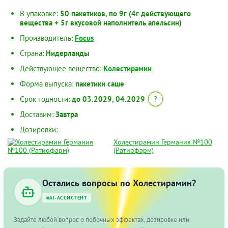
В упаковке:
50 пакетиков, по 9г (4г действующего
вещества + 5г вкусовой наполнитель апельсин)
Производитель:
Focus
Страна:
Нидерланды
Действующее вещество:
Колестирамин
Форма выпуска:
пакетики саше
Срок годности:
до 03.2029, 04.2029
?
Доставим:
Завтра
Дозировки:
Холестирамин Германия №100
(Ратиофарм)
Остались вопросы по Холестирамин?
AI-АССИСТЕНТ
Задайте любой вопрос о побочных эффектах, дозировке или