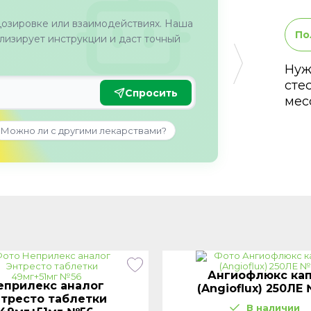
дозировке или взаимодействиях. Наша
По
изирует инструкции и даст точный
Нуж
сте
Спросить
мес
Можно ли с другими лекарствами?
Ангиофлюкс кап
еприлекс аналог
(Angioflux) 250ЛЕ
тресто таблетки
В наличии