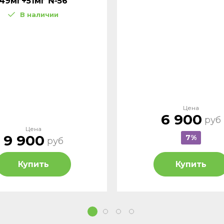
49мг+51мг №56
В наличии
Цена
6 900
руб
Цена
9 900
7%
руб
Купить
Купить
1
2
3
4