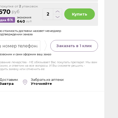
покупке от
2
упаковок
670
руб
Купить
экономия
6%
идка
640
руб
ю стоимость доставки назовет менеджер
подтверждении заказа
Заказать в 1 клик
езвоним и сами оформим ваш заказ
ование лекарства - НЕ обязывает Вас покупать препарат. Мы вам
оним, и ответим на все вопросы. И Вы сможете решить -
рдить заявку или отменить ее
Доставим:
Забрать из аптеки:
Завтра
Уточняйте