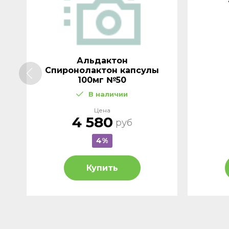
Альдактон
Cпиронолактон капсулы
100мг №50
В наличии
Цена
4 580
руб
4%
Купить