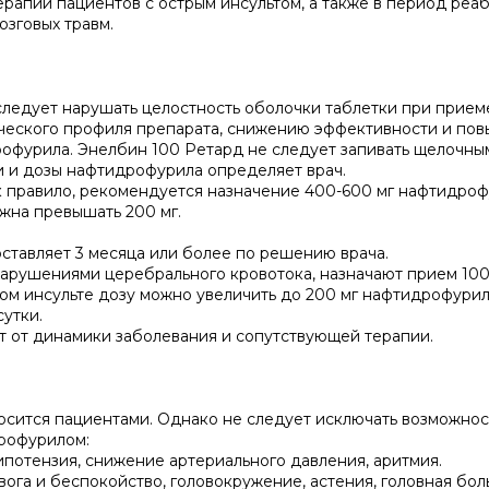
рапии пациентов с острым инсультом, а также в период реа
озговых травм.
ледует нарушать целостность оболочки таблетки при приеме
ческого профиля препарата, снижению эффективности и по
офурила. Энелбин 100 Ретард не следует запивать щелочны
 и дозы нафтидрофурила определяет врач.
 правило, рекомендуется назначение 400-600 мг нафтидроф
лжна превышать 200 мг.
тавляет 3 месяца или более по решению врача.
нарушениями церебрального кровотока, назначают прием 100
ом инсульте дозу можно увеличить до 200 мг нафтидрофурил
утки.
т от динамики заболевания и сопутствующей терапии.
осится пациентами. Однако не следует исключать возможнос
рофурилом:
ипотензия, снижение артериального давления, аритмия.
ога и беспокойство, головокружение, астения, головная боль