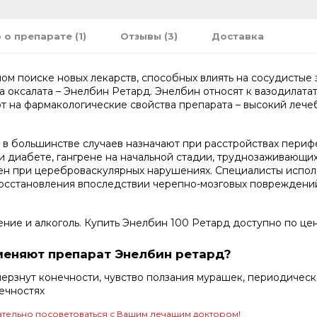
 о препарате (1)
Отзывы (3)
Доставка
м поиске новых лекарств, способных влиять на сосудистые 
 оксалата – Энелбин Ретард. Энелбин относят к вазодилата
 на фармакологические свойства препарата – высокий лече
в большинстве случаев назначают при расстройствах периф
 диабете, гангрене на начальной стадии, труднозаживающих 
вен при цереброваскулярных нарушениях. Специалисты испол
 восстановления впоследствии черепно-мозговых повреждени
ие и алкоголь. Купить Энелбин 100 Ретард доступно по цене
меняют препарат Энелбин ретард?
знут конечности, чувство ползания мурашек, периодическо
нечностях
тельно посоветоваться с Вашим лечащим доктором!