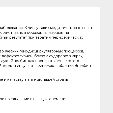
заболевания. К числу таких медикаментов относят
торам, главным образом, влияющим на
бный результат при терапии периферических
ерических гемодисциркуляторных процессов,
дефектах тканей, болях и судорогах в икрах,
ьзуют Энелбин как препарат комплексного
й, комы и инсульта. Принимают таблетки Энелбин
 и качеству в аптеках нашей страны.
е покалывание в пальцах, онемения