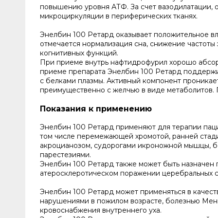
повышению уровня АТФ. За счет вазодилатации,
микроциркуляции в периферических тканях.
Энелбин 100 Ретард оказывает положительное вл
отмечается нормализация сна, снижение частоты
когнитивных функций.
При приеме внутрь нафтидрофурил хорошо абсор
приеме препарата Энелбин 100 Ретард поддержив
с белками плазмы. Активный компонент проникае
преимущественно с желчью в виде метаболитов. 
Показания к применению
Энелбин 100 Ретард применяют для терапии пац
том числе перемежающей хромотой, ранней стади
акроцианозом, судорогами икроножной мышцы, бо
парестезиями.
Энелбин 100 Ретард также может быть назначен 
атеросклеротическом поражении церебральных с
Энелбин 100 Ретард может применяться в качест
нарушениями в пожилом возрасте, болезнью Мен
кровоснабжения внутреннего уха.