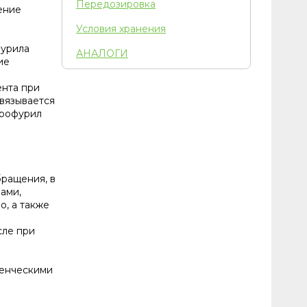
Передозировка
ение
Условия хранения
фурила
АНАЛОГИ
ие
ента при
вязывается
дрофурил
ращения, в
ами,
о, а также
сле при
денческими