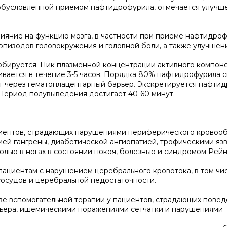
 обусловленной приемом нафтидрофурила, отмечается улучш
ияние на функцию мозга, в частности при приеме нафтидро
 эпизодов головокружения и головной боли, а также улучшен
бируется. Пик плазменной концентрации активного компон
ается в течение 3-5 часов. Порядка 80% нафтидрофурила с
т через гематоплацентарный барьер. Экскретируется нафти
Период полувыведения достигает 40-60 минут.
иентов, страдающих нарушениями периферического кровооб
ей гангрены, диабетической ангиопатией, трофическими язв
лью в ногах в состоянии покоя, болезнью и синдромом Рейн
пациентам с нарушением церебрального кровотока, в том чи
осудов и церебральной недостаточности.
ве вспомогательной терапии у пациентов, страдающих пове
ьера, ишемическими поражениями сетчатки и нарушениями