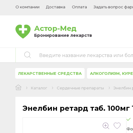
О компании
Доставка
Оплата
Задать вопрос фа
Астор-Мед
Бронирование лекарств
Введите название лекарства или бо
ЛЕКАРСТВЕННЫЕ СРЕДСТВА
АЛКОГОЛИЗМ, КУР
Каталог
Сердечные препараты
Энелбин р
Энелбин ретард таб. 100мг
Фо