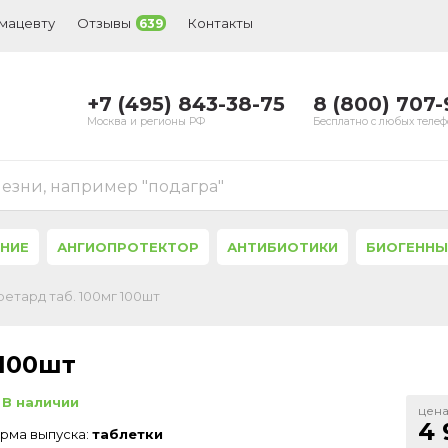
рмацевту
Отзывы
Контакты
639
+7 (495) 843-38-75
8 (800) 707
Москва и регионы РФ
Бесплатно с любых теле
лезни, например "подагра"
ЕНИЕ
АНГИОПРОТЕКТОР
АНТИБИОТИКИ
БИОГЕННЫ
етард таб. 100мг 100шт
 100шт
В наличии
цена
4 
рма выпуска:
таблетки