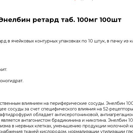
нелбин ретард таб. 100мг 100шт
д в ячейковых контурных упаковках по 10 штук, в пачку из 
жит:
оногидрат.
ественным влиянием на периферические сосуды. Энелбин 10
е сосуды за счет специфического влияния на S2-рецептор
Нафтидрофурил обладает антисеротониновой, антиагрегацио
является антагонистом брадикинина и никотина. Энелбин 1
изма в нервных клетках, уменьшению продукции молочной к
 снабжения тканей кислородом, нормализации утилизации гл