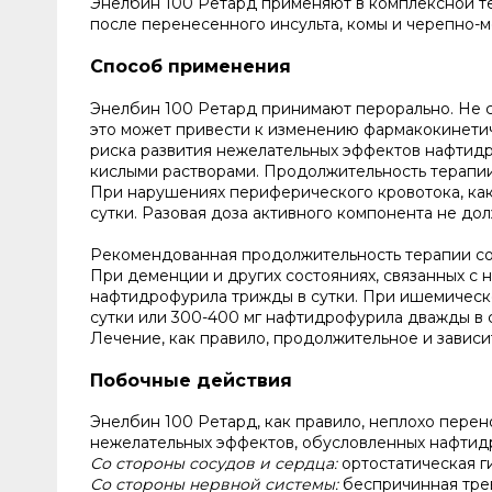
Энелбин 100 Ретард применяют в комплексной те
после перенесенного инсульта, комы и черепно-м
Способ применения
Энелбин 100 Ретард принимают перорально. Не с
это может привести к изменению фармакокинети
риска развития нежелательных эффектов нафтидр
кислыми растворами. Продолжительность терапии
При нарушениях периферического кровотока, как
сутки. Разовая доза активного компонента не до
Рекомендованная продолжительность терапии сос
При деменции и других состояниях, связанных с 
нафтидрофурила трижды в сутки. При ишемическ
сутки или 300-400 мг нафтидрофурила дважды в с
Лечение, как правило, продолжительное и зависи
Побочные действия
Энелбин 100 Ретард, как правило, неплохо перен
нежелательных эффектов, обусловленных нафтид
Со стороны сосудов и сердца:
ортостатическая г
Со стороны нервной системы:
беспричинная трев