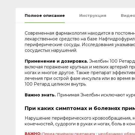
Полное описание
Инструкция
Видео
Современная фармакология находится в постоянно
лекарственное средство на базе Нафтидрофурила
периферические сосуды. Исследования указывают
сосудистых нарушений.
Применение и дозировка.
Энелбин 100 Ретард 
включая поражение крупных и мелких артерий при
ногах и многое другое. Также препарат эффекти
лечения при острой фазе инсульта или во время
100 Ретард целиком внутрь.
Важно знать.
Принимая Энелбин исключают курен
При каких симптомах и болезнях при
Нарушение периферического кровообращения, мер
конечностей, судороги в руках и ногах, боль в ко
ВАЖНО:
Перед приёмом препарата - необходимо обяза