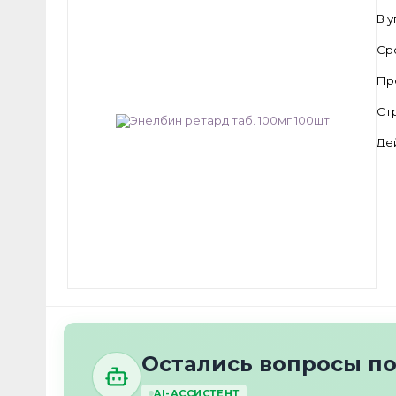
В 
Ср
Пр
Ст
Де
Остались вопросы п
AI-АССИСТЕНТ