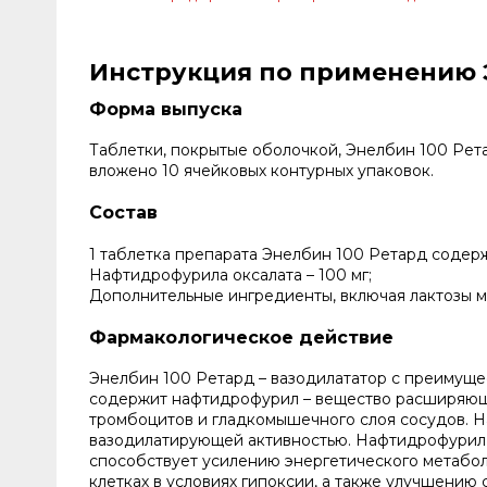
Инструкция по применению Э
Форма выпуска
Таблетки, покрытые оболочкой, Энелбин 100 Ретар
вложено 10 ячейковых контурных упаковок.
Состав
1 таблетка препарата Энелбин 100 Ретард содер
Нафтидрофурила оксалата – 100 мг;
Дополнительные ингредиенты, включая лактозы м
Фармакологическое действие
Энелбин 100 Ретард – вазодилататор с преимущ
содержит нафтидрофурил – вещество расширяюще
тромбоцитов и гладкомышечного слоя сосудов. 
вазодилатирующей активностью. Нафтидрофурил 
способствует усилению энергетического метабол
клетках в условиях гипоксии, а также улучшению