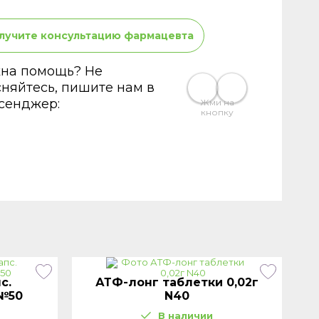
лучите консультацию фармацевта
на помощь? Не
сняйтесь, пишите нам в
сенджер:
Жми на
кнопку
с.
АТФ-лонг таблетки 0,02г
 №50
N40
В наличии