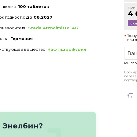
упаковке:
100 таблеток
при 
4 
ок годности:
до 08.2027
ск
оизводитель:
Stada Arzneimittel AG
Точну
рана:
Германия
при 
йствующее вещество:
Нафтидрофурил
Мы пер
Бронир
перезв
подтве
о Энелбин?