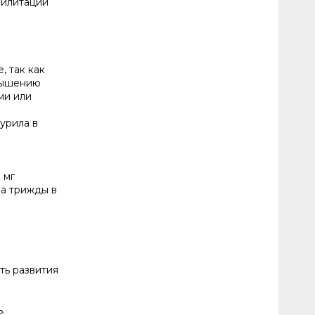
билитации
, так как
вышению
ми или
урила в
 мг
а трижды в
ть развития
.