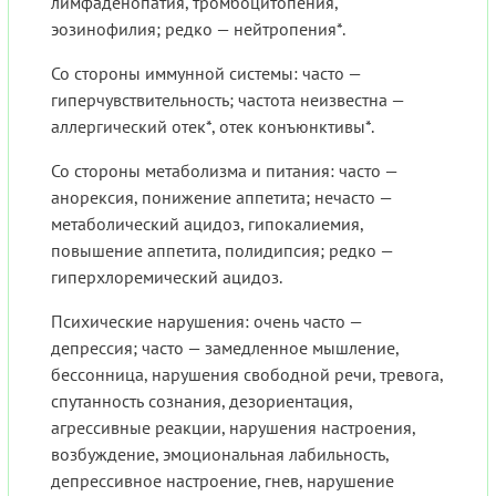
лимфаденопатия, тромбоцитопения,
эозинофилия; редко — нейтропения*.
Со стороны иммунной системы: часто —
гиперчувствительность; частота неизвестна —
аллергический отек*, отек конъюнктивы*.
Со стороны метаболизма и питания: часто —
анорексия, понижение аппетита; нечасто —
метаболический ацидоз, гипокалиемия,
повышение аппетита, полидипсия; редко —
гиперхлоремический ацидоз.
Психические нарушения: очень часто —
депрессия; часто — замедленное мышление,
бессонница, нарушения свободной речи, тревога,
спутанность сознания, дезориентация,
агрессивные реакции, нарушения настроения,
возбуждение, эмоциональная лабильность,
депрессивное настроение, гнев, нарушение