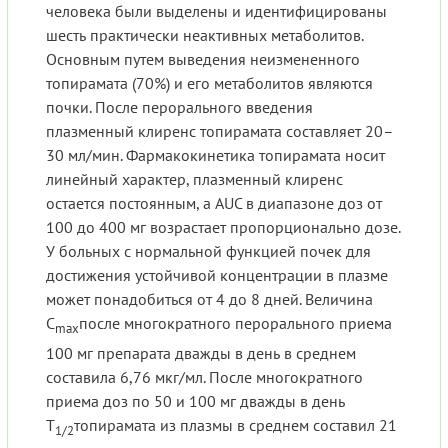
человека были выделены и идентифицированы
шесть практически неактивных метаболитов.
Основным путем выведения неизмененного
топирамата (70%) и его метаболитов являются
почки. После перорального введения
плазменный клиренс топирамата составляет 20–
30 мл/мин. Фармакокинетика топирамата носит
линейный характер, плазменный клиренс
остается постоянным, а AUC в диапазоне доз от
100 до 400 мг возрастает пропорционально дозе.
У больных с нормальной функцией почек для
достижения устойчивой концентрации в плазме
может понадобиться от 4 до 8 дней. Величина
C
после многократного перорального приема
max
100 мг препарата дважды в день в среднем
составила 6,76 мкг/мл. После многократного
приема доз по 50 и 100 мг дважды в день
T
топирамата из плазмы в среднем составил 21
1/2