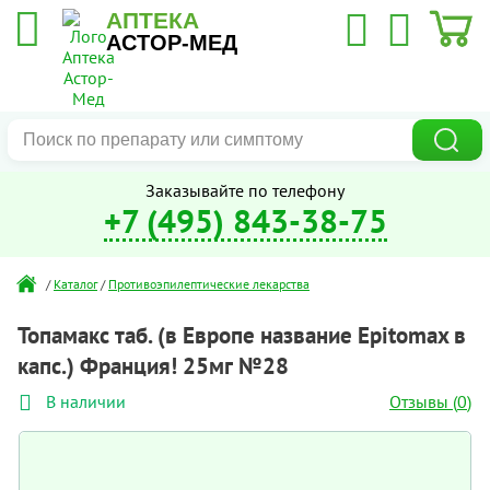
АПТЕКА
АСТОР-МЕД
Заказывайте по телефону
+7 (495) 843-38-75
/
Каталог
/
Противоэпилептические лекарства
Топамакс таб. (в Европе название Epitomax в
капс.) Франция! 25мг №28
Отзывы (
0
)
В наличии