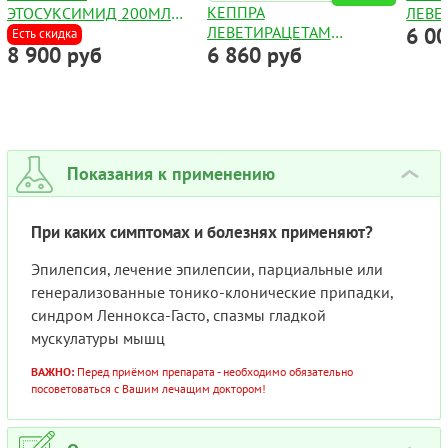
КЕППРА
ЭТОСУКСИМИД 200МЛ
ЛЕВЕ
ЛЕВЕТИРАЦЕТАМ
6 0
250МГ/5МЛ СИРОП
1000
Есть скидка
8 900 руб
6 860 руб
РАСТВОР ДЛЯ ПРИЕМА
ВНУТРЬ 100 МГ/МЛ
300МЛ
Показания к применению
›
При каких симптомах и болезнях применяют?
Эпилепсия, лечение эпилепсии, парциальные или
генерализованные тонико-клонические припадки,
синдром Леннокса-Гасто, спазмы гладкой
мускулатуры мышц
ВАЖНО:
Перед приёмом препарата - необходимо обязательно
посоветоваться с Вашим лечащим доктором!