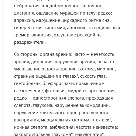
нейропатия, предобморочное состояние,
дистония, ощущение мурашек по телу; редко:
апраксия, нарушение циркадного ритма сна,
гиперестезия, гипосмия, аносмия, эссенциальный
тремор, акинезия, отсутствие реакций на
раздражители.
Со стороны органа зрения: часто — нечеткость
зрения, диплопия, нарушение зрения; нечасто —
уменьшение остроты зрения, скотома, миопия*,
странные ощущения в глазах*, сухость глаз,
светобоязнь, блефароспазм, повышенное
слезотечение, фотопсия, мидриаз, пресбиопия;
редко — односторонняя слепота, преходящая
слепота, глаукома, нарушение аккомодации,
нарушение зрительного пространственного
восприятия, мерцательная скотома, отек век*,
ночная слепота, амблиопия; частота неизвестна:
закрытоугольная глаукома*, макулопатия*,