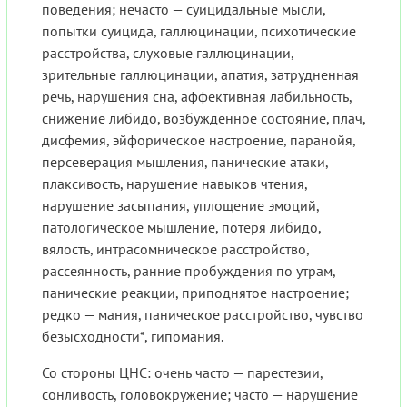
поведения; нечасто — суицидальные мысли,
попытки суицида, галлюцинации, психотические
расстройства, слуховые галлюцинации,
зрительные галлюцинации, апатия, затрудненная
речь, нарушения сна, аффективная лабильность,
снижение либидо, возбужденное состояние, плач,
дисфемия, эйфорическое настроение, паранойя,
персеверация мышления, панические атаки,
плаксивость, нарушение навыков чтения,
нарушение засыпания, уплощение эмоций,
патологическое мышление, потеря либидо,
вялость, интрасомническое расстройство,
рассеянность, ранние пробуждения по утрам,
панические реакции, приподнятое настроение;
редко — мания, паническое расстройство, чувство
безысходности*, гипомания.
Со стороны ЦНС: очень часто — парестезии,
сонливость, головокружение; часто — нарушение