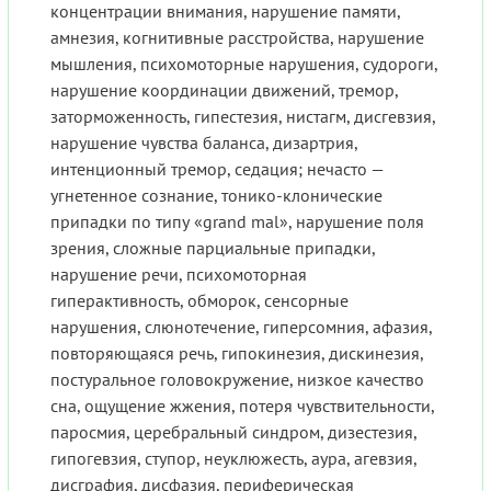
концентрации внимания, нарушение памяти,
амнезия, когнитивные расстройства, нарушение
мышления, психомоторные нарушения, судороги,
нарушение координации движений, тремор,
заторможенность, гипестезия, нистагм, дисгевзия,
нарушение чувства баланса, дизартрия,
интенционный тремор, седация; нечасто —
угнетенное сознание, тонико-клонические
припадки по типу «grand mal», нарушение поля
зрения, сложные парциальные припадки,
нарушение речи, психомоторная
гиперактивность, обморок, сенсорные
нарушения, слюнотечение, гиперсомния, афазия,
повторяющаяся речь, гипокинезия, дискинезия,
постуральное головокружение, низкое качество
сна, ощущение жжения, потеря чувствительности,
паросмия, церебральный синдром, дизестезия,
гипогевзия, ступор, неуклюжесть, аура, агевзия,
дисграфия, дисфазия, периферическая