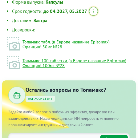
Форма выпуска:
Капсулы
Срок годности:
до 04.2027, 05.2027
?
Доставим:
Завтра
Дозировки:
Топамакс табл. (в Европе название Epitomax)
Франция! 50мг №28
Топамакс 100 таблетки (в Европе название Epitomax)
Франция! 100мг №28
Остались вопросы по Топамакс?
AI-АССИСТЕНТ
Задайте любой вопрос о побочных эффектах, дозировке или
взаимодействиях. Наша медицинская ИИ нейросеть мгновенно
проанализирует инструкции и даст точный ответ.