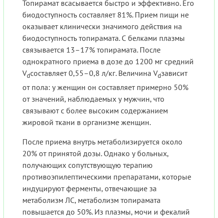
Топирамат всасывается быстро и эффективно. Его
биодоступность составляет 81%. Прием пищи не
оказывает клинически значимого действия на
биодоступность топирамата. С белками плазмы
связывается 13–17% топирамата. После
однократного приема в дозе до 1200 мг средний
V
составляет 0,55–0,8 л/кг. Величина V
зависит
d
d
от пола: у женщин он составляет примерно 50%
от значений, наблюдаемых у мужчин, что
связывают с более высоким содержанием
жировой ткани в организме женщин.
После приема внутрь метаболизируется около
20% от принятой дозы. Однако у больных,
получающих сопутствующую терапию
противоэпилептическими препаратами, которые
индуцируют ферменты, отвечающие за
метаболизм ЛС, метаболизм топирамата
повышается до 50%. Из плазмы, мочи и фекалий