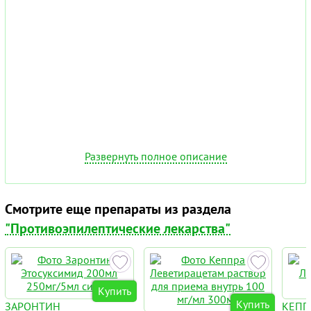
Развернуть полное описание
Смотрите еще препараты из раздела
"Противоэпилептические лекарства"
Купить
Купить
ЗАРОНТИН
КЕПП