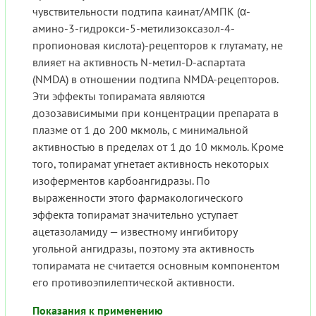
чувствительности подтипа каинат/АМПК (α-
амино-3-гидрокси-5-метилизоксазол-4-
пропионовая кислота)-рецепторов к глутамату, не
влияет на активность N-метил-D-аспартата
(NMDA) в отношении подтипа NMDA-рецепторов.
Эти эффекты топирамата являются
дозозависимыми при концентрации препарата в
плазме от 1 до 200 мкмоль, с минимальной
активностью в пределах от 1 до 10 мкмоль. Кроме
того, топирамат угнетает активность некоторых
изоферментов карбоангидразы. По
выраженности этого фармакологического
эффекта топирамат значительно уступает
ацетазоламиду — известному ингибитору
угольной ангидразы, поэтому эта активность
топирамата не считается основным компонентом
его противоэпилептической активности.
Показания к применению