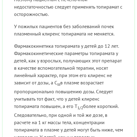
недостаточностью следует применять топирамат с
осторожностью.
У пожилых пациентов без заболеваний почек
плазменный клиренс топирамата не меняется.
Фармакокинетика топирамата у детей до 12 лет.
Фармакокинетические параметры топирамата у
детей, как у взрослых, получающих этот препарат
в качестве вспомогательной терапии, носят
линейный характер, при этом его клиренс не
зависит от дозы, а C
в плазме возрастает
ss
пропорционально повышению дозы. Следует
учитывать тот факт, что у детей клиренс
топирамата повышен, а его T
более короткий.
1/2
Следовательно, при одной и той же дозе, в
расчете на 1 кг массы тела, концентрации
топирамата в плазме у детей могут быть ниже, чем
у взрослых. У детей, как и у взрослых,