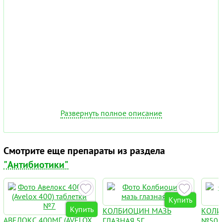
Развернуть полное описание
Смотрите еще препараты из раздела
"Антибиотики"
Купить
Купить
КОЛБИОЦИН МАЗЬ
КОЛИ
АВЕЛОКС 400МГ (AVELOX
ГЛАЗНАЯ 5Г
№50