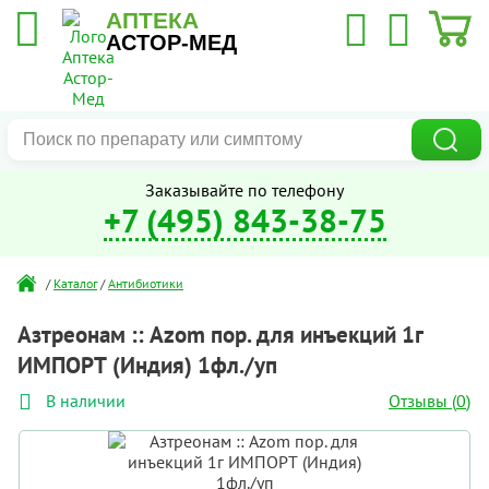
АПТЕКА
АСТОР-МЕД
Заказывайте по телефону
+7 (495) 843-38-75
/
Каталог
/
Антибиотики
Азтреонам :: Azom пор. для инъекций 1г
ИМПОРТ (Индия) 1фл./уп
Отзывы (
0
)
В наличии