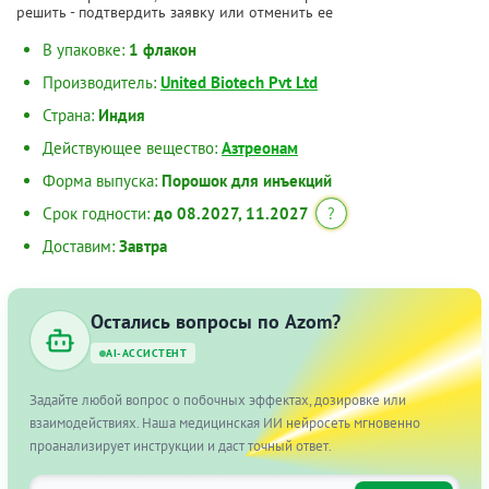
решить - подтвердить заявку или отменить ее
В упаковке:
1 флакон
Производитель:
United Biotech Pvt Ltd
Страна:
Индия
Действующее вещество:
Азтреонам
Форма выпуска:
Порошок для инъекций
Срок годности:
до 08.2027, 11.2027
?
Доставим:
Завтра
Остались вопросы по Azom?
AI-АССИСТЕНТ
Задайте любой вопрос о побочных эффектах, дозировке или
взаимодействиях. Наша медицинская ИИ нейросеть мгновенно
проанализирует инструкции и даст точный ответ.