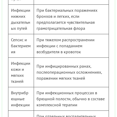
Инфекции
При бактериальных поражениях
нижних
бронхов и легких, если
дыхательн
предполагается чувствительная
ых путей
грамотрицательная флора
Сепсис и
При тяжелом распространении
бактерием
инфекции с попаданием
ия
возбудителя в кровоток
Инфекции
При инфицированных ранах,
кожи и
послеоперационных осложнениях,
мягких
поражении мягких тканей
тканей
Внутрибр
При инфекционных процессах в
юшные
брюшной полости, обычно в составе
инфекции
комплексной терапии
При отдельных воспалительных