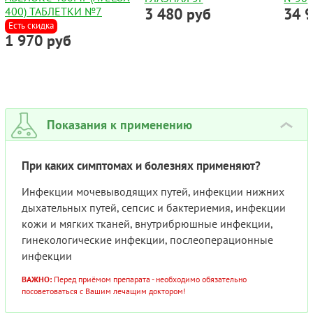
400) ТАБЛЕТКИ №7
3 480 руб
34 
Есть скидка
1 970 руб
Показания к применению
›
При каких симптомах и болезнях применяют?
Инфекции мочевыводящих путей, инфекции нижних
дыхательных путей, сепсис и бактериемия, инфекции
кожи и мягких тканей, внутрибрюшные инфекции,
гинекологические инфекции, послеоперационные
инфекции
ВАЖНО:
Перед приёмом препарата - необходимо обязательно
посоветоваться с Вашим лечащим доктором!