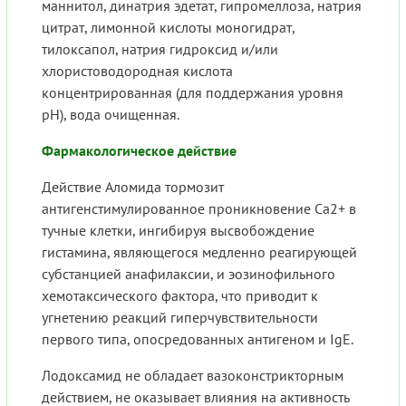
маннитол, динатрия эдетат, гипромеллоза, натрия
цитрат, лимонной кислоты моногидрат,
тилоксапол, натрия гидроксид и/или
хлористоводородная кислота
концентрированная (для поддержания уровня
pH), вода очищенная.
Фармакологическое действие
Действие Аломида тормозит
антигенстимулированное проникновение Са2+ в
тучные клетки, ингибируя высвобождение
гистамина, являющегося медленно реагирующей
субстанцией анафилаксии, и эозинофильного
хемотаксического фактора, что приводит к
угнетению реакций гиперчувствительности
первого типа, опосредованных антигеном и IgE.
Лодоксамид не обладает вазоконстрикторным
действием, не оказывает влияния на активность