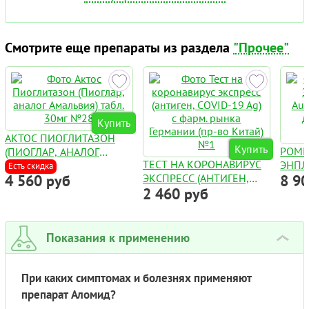
Смотрите еще препараты из раздела
"Прочее"
Купить
АКТОС ПИОГЛИТАЗОН
Купить
РОМ
(ПИОГЛАР, АНАЛОГ
ТЕСТ НА КОРОНАВИРУС
ЭНПЛ
АМАЛЬВИЯ) ТАБЛ. 30МГ
Есть скидка
4 560 руб
ЭКСПРЕСС (АНТИГЕН,
8 9
AUGP
№28
2 460 руб
COVID-19 AG) С ФАРМ.
ДЛЯ 
РЫНКА ГЕРМАНИИ (ПР-
ФЛАК
ВО КИТАЙ) №1
Показания к применению
›
При каких симптомах и болезнях применяют
препарат Аломид?