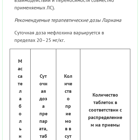
взаимодействий и переносимости совместно
применяемых ЛС).
Рекомендуемые терапевтические дозы Лариама
Суточная доза мефлохина варьируется в
пределах 20–25 мг/кг.
М
ас
са
Сут
Кол
те
очн
иче
л
ая
ств
Количество
а
доз
о
таблеток в
б
а
пр
соответствии с
о
пре
ие
распределение
л
пар
мо
м на приемы
ь
ата,
в в
н
таб
сут