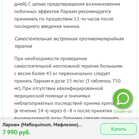
дней). С целью предотвращения возникновения
побочных эффектов Лариам рекомендуется
принимать по прошествии 12-ти часов после
последнего введения хинина.
Самостоятельная экстренная противомалярийная
терапия
При необходимости проведения
самостоятельной неотложной терапии больными
с весом более 45 кг первоначально следует
принять Лариам в дозе 15 мг/кг (3 таблетки, 750
мг). При отсутствии квалифицированной
медицинской помощи и значимых
неблагоприятных последствий приема препарата
(в течение 24 ч) через 6–8 ч после принятия
вышеуказанной дозы Лариама следует принять
Лариам (Mefloquinum, Мефлохин)
еще 500 мг (2 таблетки).
Купить
таблетки 250мг №8
7 990 руб.
Если масса тела пациента превышает 60 кг,