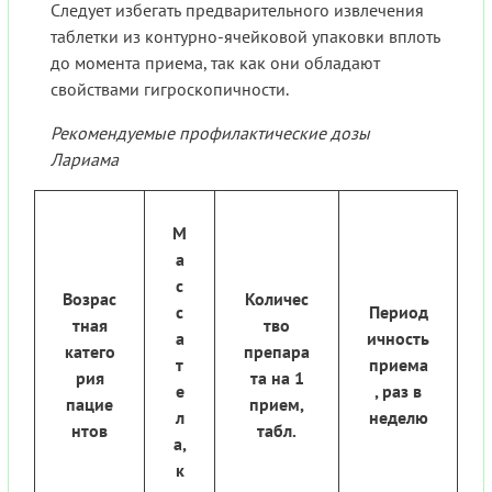
Следует избегать предварительного извлечения
таблетки из контурно-ячейковой упаковки вплоть
до момента приема, так как они обладают
свойствами гигроскопичности.
Рекомендуемые профилактические дозы
Лариама
М
а
с
Возрас
Количес
с
Период
тная
тво
а
ичность
катего
препара
т
приема
рия
та на 1
е
, раз в
пацие
прием,
л
неделю
нтов
табл.
а,
к