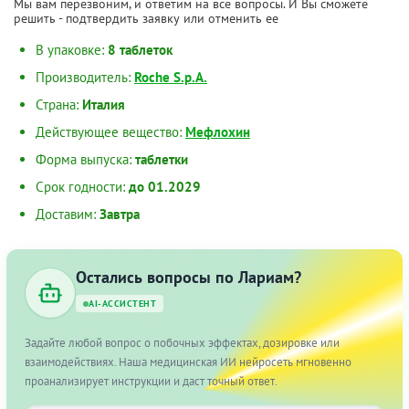
Мы вам перезвоним, и ответим на все вопросы. И Вы сможете
решить - подтвердить заявку или отменить ее
В упаковке:
8 таблеток
Производитель:
Roche S.p.A.
Страна:
Италия
Действующее вещество:
Мефлохин
Форма выпуска:
таблетки
Срок годности:
до 01.2029
Доставим:
Завтра
Остались вопросы по Лариам?
AI-АССИСТЕНТ
Задайте любой вопрос о побочных эффектах, дозировке или
взаимодействиях. Наша медицинская ИИ нейросеть мгновенно
проанализирует инструкции и даст точный ответ.