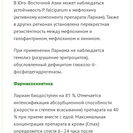
В Юго-Восточной Азии может наблюдаться
устойчивость P. falciparum к мефлохину
(активному компоненту препарата Лариам). Также
в других регионах установлена перекрестная
резистентность между мефлохином и
галофантрином, мефлохином и хинином.
При применении Лариама не наблюдается
гемолиз (разрушение эритроцитов),
обусловленный дефицитом глюкозо-6-
фосфатдегидрогеназы.
Фармакокинетика
Лариам биодоступен на 85 %. Отмечается
интенсификация абсорбционной способности
(скорости и степени всасывания) препарата на 40
% при приеме вместе с едой. Максимальная
концентрация препарата в крови (Cmax)
определяется спустя 6–24 часа после