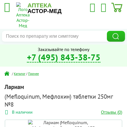
АПТЕКА
АСТОР-МЕД
Заказывайте по телефону
+7 (495) 843-38-75
/
Каталог
/
Прочее
Лариам
(Mefloquinum, Мефлохин) таблетки 250мг
№8
Отзывы (
0
)
В наличии