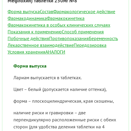
Мефлохин) таблетки 250мг №8
Форма выпуска
Состав
Фармакологическое действие
Фармакодинамика
Фармакокинетика
Фармакокинетика в особых клинических случаях
Показания к применению
Способ применения
Побочные действия
Противопоказания
Беременность
Лекарственное взаимодействие
Передозировка
Условия хранения
АНАЛОГИ
Форма выпуска
Лариам выпускается в таблетках.
Цвет – белый (допускается наличие оттенка),
форма – плоскоцилиндрическая, края скошены,
наличие риски и гравировки – две
перпендикулярно расположенные риски с обеих
сторон (для удобства деления таблетки на 4