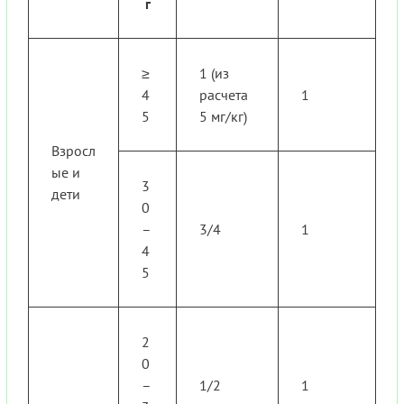
г
≥
1 (из
4
расчета
1
5
5 мг/кг)
Взросл
ые и
3
дети
0
–
3/4
1
4
5
2
0
–
1/2
1