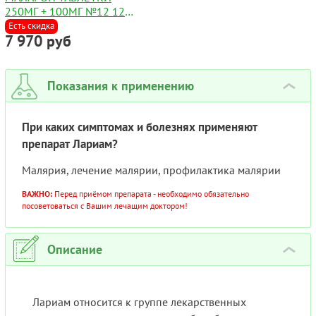
250МГ + 100МГ №12 12
ТАБЛЕТОК
Есть скидка
7 970 руб
Показания к применению
›
При каких симптомах и болезнях применяют
препарат Лариам?
Малярия, лечение малярии, профилактика малярии
ВАЖНО:
Перед приёмом препарата - необходимо обязательно
посоветоваться с Вашим лечащим доктором!
Описание
›
Лариам относится к группе лекарственных