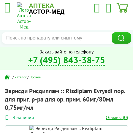
АПТЕКА
АСТОР-МЕД
Заказывайте по телефону
+7 (495) 843-38-75
/
Каталог
/
Прочее
Эврисди Рисдиплам :: Risdiplam Evrysdi пор.
для приг. р-ра для ор. прим. 60мг/80мл
0,75мг/мл
Отзывы (
0
)
В наличии