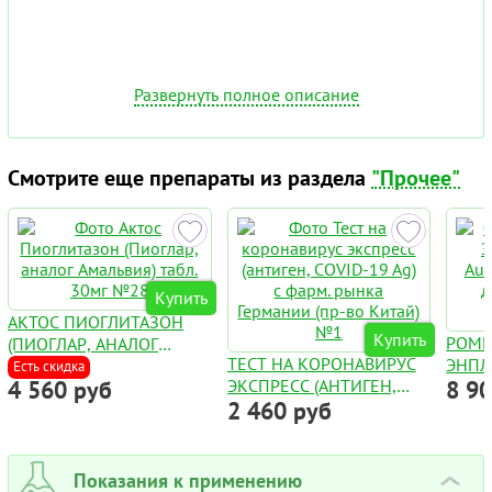
Развернуть полное описание
Смотрите еще препараты из раздела
"Прочее"
Купить
АКТОС ПИОГЛИТАЗОН
Купить
РОМ
(ПИОГЛАР, АНАЛОГ
ТЕСТ НА КОРОНАВИРУС
ЭНПЛ
АМАЛЬВИЯ) ТАБЛ. 30МГ
Есть скидка
4 560 руб
ЭКСПРЕСС (АНТИГЕН,
8 9
AUGP
№28
2 460 руб
COVID-19 AG) С ФАРМ.
ДЛЯ 
РЫНКА ГЕРМАНИИ (ПР-
ФЛАК
ВО КИТАЙ) №1
Показания к применению
›