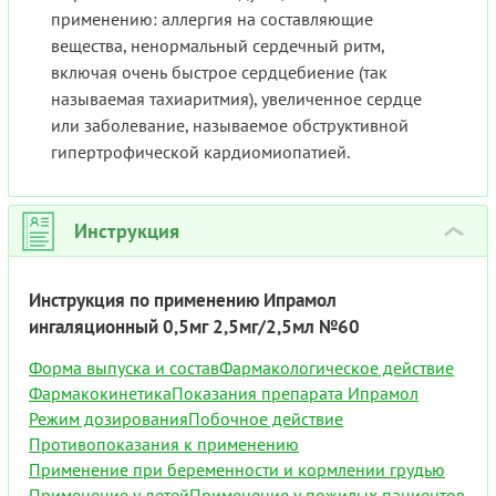
применению: аллергия на составляющие
вещества, ненормальный сердечный ритм,
включая очень быстрое сердцебиение (так
называемая тахиаритмия), увеличенное сердце
или заболевание, называемое обструктивной
гипертрофической кардиомиопатией.
Инструкция
›
Инструкция по применению Ипрамол
ингаляционный 0,5мг 2,5мг/2,5мл №60
Форма выпуска и состав
Фармакологическое действие
Фармакокинетика
Показания препарата Ипрамол
Режим дозирования
Побочное действие
Противопоказания к применению
Применение при беременности и кормлении грудью
Применение у детей
Применение у пожилых пациентов