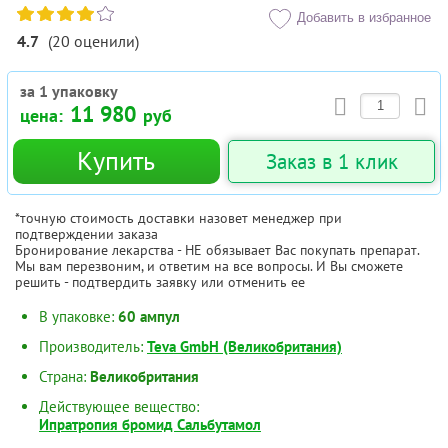
Добавить в избранное
4.7
(
20
оценили
)
за 1 упаковку
11 980
цена:
руб
Купить
Заказ в 1 клик
*точную стоимость доставки назовет менеджер при
подтверждении заказа
Бронирование лекарства - НЕ обязывает Вас покупать препарат.
Мы вам перезвоним, и ответим на все вопросы. И Вы сможете
решить - подтвердить заявку или отменить ее
В упаковке:
60 ампул
Производитель:
Teva GmbH (Великобритания)
Страна:
Великобритания
Действующее вещество:
Ипратропия бромид Сальбутамол