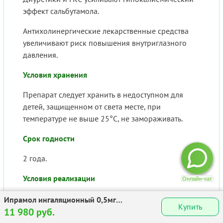
эффект сальбутамола.
Антихолинергические лекарственные средства
увеличивают риск повышения внутриглазного
давления.
Условия хранения
Препарат следует хранить в недоступном для
детей, защищенном от света месте, при
температуре не выше 25°С, не замораживать.
Срок годности
2 года.
Условия реализации
Препарат отпускается по рецепту.
Ипрамол ингаляционный 0,5мг
Купить
2,5мг/2,5мл №60
11 980 руб.
Источники