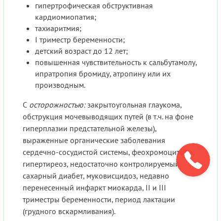
гипертрофическая обструктивная
кардиомиопатия;
тахиаритмия;
I триместр беременности;
детский возраст до 12 лет;
повышенная чувствительность к сальбутамолу,
ипратропия бромиду, атропину или их
производным.
С
осторожностью:
закрытоугольная глаукома,
обструкция мочевыводящих путей (в т.ч. на фоне
гиперплазии предстательной железы),
выраженные органические заболевания
сердечно-сосудистой системы, феохромоцитома,
гипертиреоз, недостаточно контролируемый
сахарный диабет, муковисцидоз, недавно
перенесенный инфаркт миокарда, II и III
триместры беременности, период лактации
(грудного вскармливания).