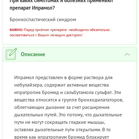
При каких симптомах и болезнях применяют
препарат Ипрамол?
Бронхоспастический синдром
ВАЖНО:
Перед приёмом препарата - необходимо обязательно
посоветоваться с Вашим лечащим доктором!
Описание
›
Ипрамол представлен в форме раствора для
небулайзера, содержит активные вещества
ипратропия бромид и сальбутамола сульфат. Эти
вещества относятся к группе бронходилататоров,
облегчающих дыхание за счет расширения
дыхательных путей. Это потому, что дыхательные
пути не могут сокращать гладкие мышцы,
оставляя дыхательные пути открытыми. В то
время как ипратропиум бромид блокирует