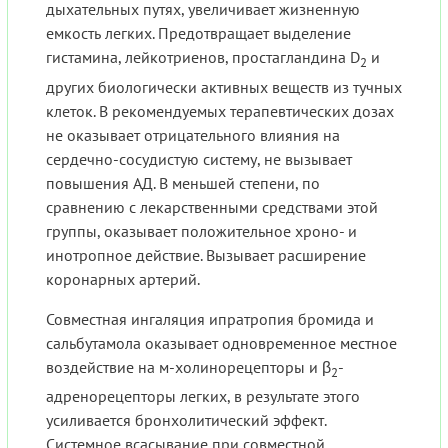
дыхательных путях, увеличивает жизненную
емкость легких. Предотвращает выделение
гистамина, лейкотриенов, простагландина D
и
2
других биологически активных веществ из тучных
клеток. В рекомендуемых терапевтических дозах
не оказывает отрицательного влияния на
сердечно-сосудистую систему, не вызывает
повышения АД. В меньшей степени, по
сравнению с лекарственными средствами этой
группы, оказывает положительное хроно- и
инотропное действие. Вызывает расширение
коронарных артерий.
Совместная ингаляция ипратропия бромида и
сальбутамола оказывает одновременное местное
воздействие на м-холинорецепторы и β
-
2
адренорецепторы легких, в результате этого
усиливается бронхолитический эффект.
Системное всасывание при совместной