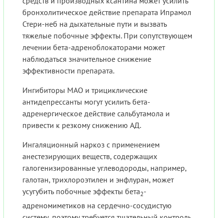
средств и производных ксантина может усилить
бронхолитическое действие препарата Ипрамол
Стери-неб на дыхательные пути и вызвать
тяжелые побочные эффекты. При сопутствующем
лечении бета-адреноблокаторами может
наблюдаться значительное снижение
эффективности препарата.
Ингибиторы МАО и трициклические
антидепрессанты могут усилить бета-
адренергическое действие сальбутамола и
привести к резкому снижению АД.
Ингаляционный наркоз с применением
анестезирующих веществ, содержащих
галогенизированные углеводороды, например,
галотан, трихлороэтилен и энфлуран, может
усугубить побочные эффекты бета
-
2
адреномиметиков на сердечно-сосудистую
систему, поэтому требуется тщательный контроль