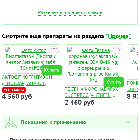
Развернуть полное описание
Смотрите еще препараты из раздела
"Прочее"
Купить
АКТОС ПИОГЛИТАЗОН
Купить
РОМ
(ПИОГЛАР, АНАЛОГ
ТЕСТ НА КОРОНАВИРУС
ЭНПЛ
АМАЛЬВИЯ) ТАБЛ. 30МГ
Есть скидка
4 560 руб
ЭКСПРЕСС (АНТИГЕН,
8 9
AUGP
№28
2 460 руб
COVID-19 AG) С ФАРМ.
ДЛЯ 
РЫНКА ГЕРМАНИИ (ПР-
ФЛАК
ВО КИТАЙ) №1
Показания к применению
›