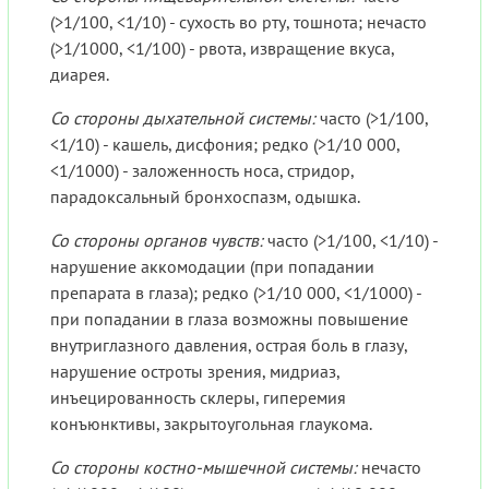
(>1/100, <1/10) - сухость во рту, тошнота; нечасто
(>1/1000, <1/100) - рвота, извращение вкуса,
диарея.
Со стороны дыхательной системы:
часто (>1/100,
<1/10) - кашель, дисфония; редко (>1/10 000,
<1/1000) - заложенность носа, стридор,
парадоксальный бронхоспазм, одышка.
Со стороны органов чувств:
часто (>1/100, <1/10) -
нарушение аккомодации (при попадании
препарата в глаза); редко (>1/10 000, <1/1000) -
при попадании в глаза возможны повышение
внутриглазного давления, острая боль в глазу,
нарушение остроты зрения, мидриаз,
инъецированность склеры, гиперемия
конъюнктивы, закрытоугольная глаукома.
Со стороны костно-мышечной системы:
нечасто