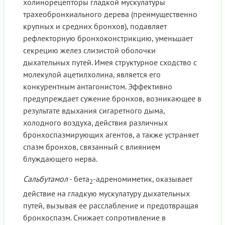
холинорецепторы гладкой мускулатуры
трахеобронхиального дерева (преимущественно
крупных и средних бронхов), подавляет
рефлекторную бронхоконстрикцию, уменьшает
секрецию желез слизистой оболочки
дыхательных путей. Имея структурное сходство с
молекулой ацетилхолина, является его
конкурентным антагонистом. Эффективно
предупреждает сужение бронхов, возникающее в
результате вдыхания сигаретного дыма,
холодного воздуха, действия различных
бронхоспазмирующих агентов, а также устраняет
спазм бронхов, связанный с влиянием
блуждающего нерва.
Сальбутамол
- бета
-адреномиметик, оказывает
2
действие на гладкую мускулатуру дыхательных
путей, вызывая ее расслабление и предотвращая
бронхоспазм. Снижает сопротивление в