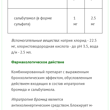
сальбутамол (в форме
1
2.5
сульфата)
мг
мг
Вспомогательные вещества
: натрия хлорид - 22.5
мг, хлористоводородная кислота - до pH 3.5, вода
д/и - 2.5 мл.
Фармакологическое действие
Комбинированный препарат с выраженным
бронхолитическим эффектом, обусловленным
действием входящих в состав ипратропия
бромида и сальбутамола.
Ипратропия бромид
является
антихолинергическим средством. Блокирует м-