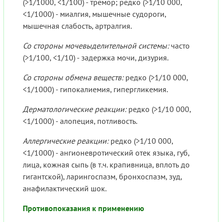
(>1/1000, <1/100) - тремор; редко (>1/10 000,
<1/1000) - миалгия, мышечные судороги,
мышечная слабость, артралгия.
Со стороны мочевыделительной системы:
часто
(>1/100, <1/10) - задержка мочи, дизурия.
Со стороны обмена веществ:
редко (>1/10 000,
<1/1000) - гипокалиемия, гипергликемия.
Дерматологические реакции:
редко (>1/10 000,
<1/1000) - алопеция, потливость.
Аллергические реакции:
редко (>1/10 000,
<1/1000) - ангионевротический отек языка, губ,
лица, кожная сыпь (в т.ч. крапивница, вплоть до
гигантской), ларингоспазм, бронхоспазм, зуд,
анафилактический шок.
Противопоказания к применению