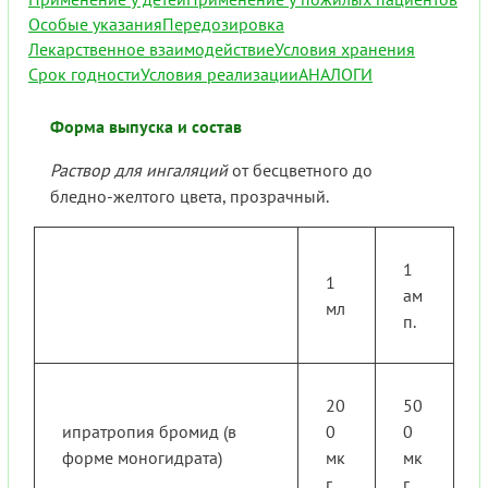
Особые указания
Передозировка
Лекарственное взаимодействие
Условия хранения
Срок годности
Условия реализации
АНАЛОГИ
Форма выпуска и состав
Раствор для ингаляций
от бесцветного до
бледно-желтого цвета, прозрачный.
1
1
ам
мл
п.
20
50
ипратропия бромид (в
0
0
форме моногидрата)
мк
мк
г
г