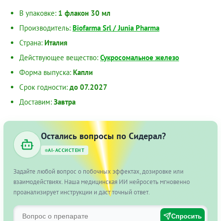
В упаковке:
1 флакон 30 мл
Производитель:
Biofarma Srl / Junia Pharma
Страна:
Италия
Действующее вещество:
Сукросомальное железо
Форма выпуска:
Капли
Срок годности:
до 07.2027
Доставим:
Завтра
Остались вопросы по Сидерал?
AI-АССИСТЕНТ
Задайте любой вопрос о побочных эффектах, дозировке или
взаимодействиях. Наша медицинская ИИ нейросеть мгновенно
проанализирует инструкции и даст точный ответ.
Спросить