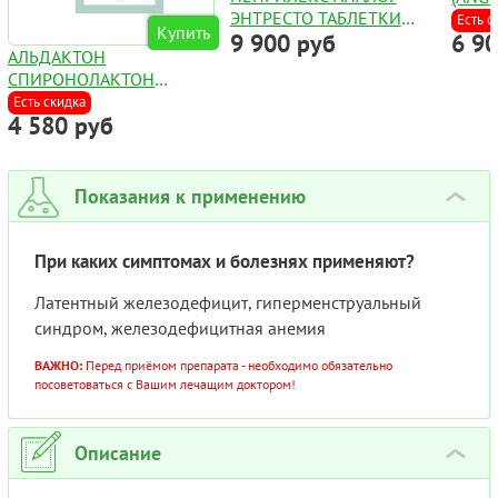
ЭНТРЕСТО ТАБЛЕТКИ
Есть с
Купить
9 900 руб
6 9
49МГ+51МГ №56
АЛЬДАКТОН
CПИРОНОЛАКТОН
КАПСУЛЫ 100МГ №50
Есть скидка
4 580 руб
Показания к применению
›
При каких симптомах и болезнях применяют?
Латентный железодефицит, гиперменструальный
синдром, железодефицитная анемия
ВАЖНО:
Перед приёмом препарата - необходимо обязательно
посоветоваться с Вашим лечащим доктором!
Описание
›